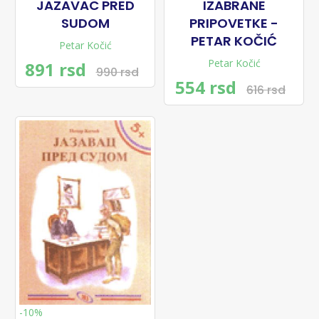
JAZAVAC PRED
IZABRANE
SUDOM
PRIPOVETKE -
PETAR KOČIĆ
Petar Kočić
Petar Kočić
891 rsd
990 rsd
554 rsd
616 rsd
-10%