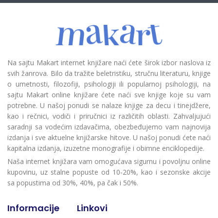
Na sajtu Makart internet knjižare naći ćete širok izbor naslova iz
svih žanrova. Bilo da tražite beletristiku, stručnu literaturu, knjige
o umetnosti, filozofiji, psihologiji ili popularnoj psihologiji, na
sajtu Makart online knjižare ćete naći sve knjige koje su vam
potrebne. U našoj ponudi se nalaze knjige za decu i tinejdžere,
kao i rečnici, vodiči i priručnici iz različitih oblasti. Zahvaljujući
saradnji sa vodećim izdavačima, obezbeđujemo vam najnovija
izdanja i sve aktuelne knjižarske hitove. U našoj ponudi ćete naći
kapitalna izdanja, izuzetne monografije i obimne enciklopedije.
Naša internet knjižara vam omogućava sigurnu i povoljnu online
kupovinu, uz stalne popuste od 10-20%, kao i sezonske akcije
sa popustima od 30%, 40%, pa čak i 50%.
Informacije
Linkovi