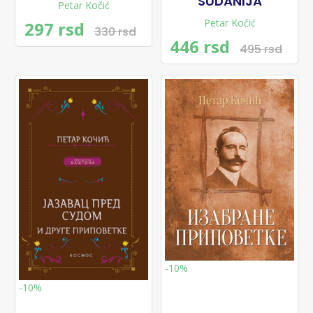
SUDANIJA
Petar Kočić
Petar Kočić
297 rsd
330 rsd
446 rsd
495 rsd
-10%
-10%