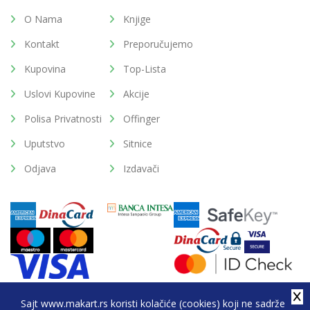
O Nama
Knjige
Kontakt
Preporučujemo
Kupovina
Top-Lista
Uslovi Kupovine
Akcije
Polisa Privatnosti
Offinger
Uputstvo
Sitnice
Odjava
Izdavači
Sajt www.makart.rs koristi kolačiće (cookies) koji ne sadrže