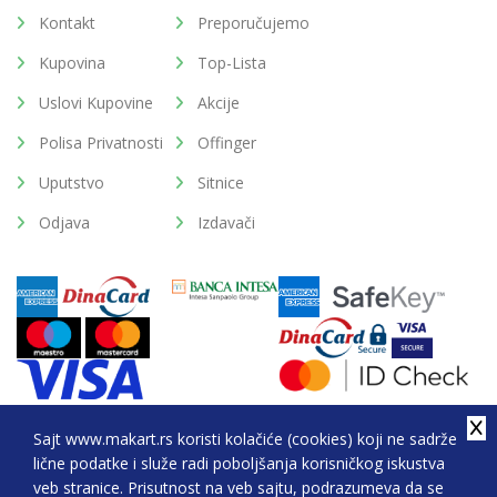
Kontakt
Preporučujemo
Kupovina
Top-Lista
Uslovi Kupovine
Akcije
Polisa Privatnosti
Offinger
Uputstvo
Sitnice
Odjava
Izdavači
Sajt www.makart.rs koristi kolačiće (cookies) koji ne sadrže
lične podatke i služe radi poboljšanja korisničkog iskustva
2026. All Rights Reserved © Makart.rs - MAKART DOO
veb stranice. Prisutnost na veb sajtu, podrazumeva da se