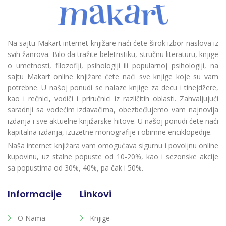
Na sajtu Makart internet knjižare naći ćete širok izbor naslova iz
svih žanrova. Bilo da tražite beletristiku, stručnu literaturu, knjige
o umetnosti, filozofiji, psihologiji ili popularnoj psihologiji, na
sajtu Makart online knjižare ćete naći sve knjige koje su vam
potrebne. U našoj ponudi se nalaze knjige za decu i tinejdžere,
kao i rečnici, vodiči i priručnici iz različitih oblasti. Zahvaljujući
saradnji sa vodećim izdavačima, obezbeđujemo vam najnovija
izdanja i sve aktuelne knjižarske hitove. U našoj ponudi ćete naći
kapitalna izdanja, izuzetne monografije i obimne enciklopedije.
Naša internet knjižara vam omogućava sigurnu i povoljnu online
kupovinu, uz stalne popuste od 10-20%, kao i sezonske akcije
sa popustima od 30%, 40%, pa čak i 50%.
Informacije
Linkovi
O Nama
Knjige