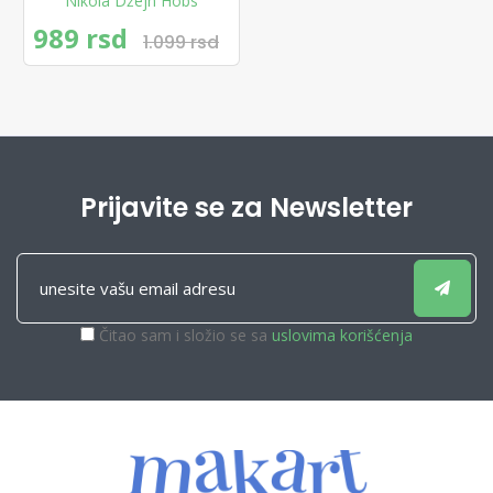
Nikola Džejn Hobs
989 rsd
1.099 rsd
Prijavite se za Newsletter
Čitao sam i složio se sa
uslovima korišćenja