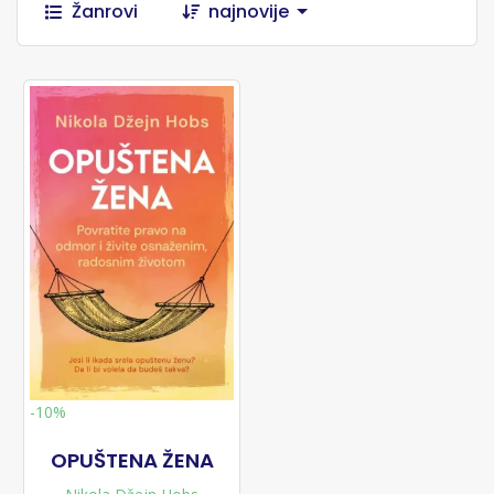
Žanrovi
najnovije
-10%
OPUŠTENA ŽENA