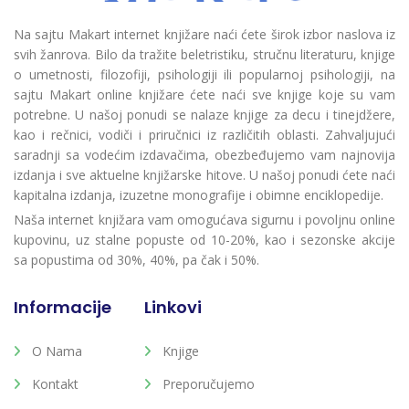
Na sajtu Makart internet knjižare naći ćete širok izbor naslova iz
svih žanrova. Bilo da tražite beletristiku, stručnu literaturu, knjige
o umetnosti, filozofiji, psihologiji ili popularnoj psihologiji, na
sajtu Makart online knjižare ćete naći sve knjige koje su vam
potrebne. U našoj ponudi se nalaze knjige za decu i tinejdžere,
kao i rečnici, vodiči i priručnici iz različitih oblasti. Zahvaljujući
saradnji sa vodećim izdavačima, obezbeđujemo vam najnovija
izdanja i sve aktuelne knjižarske hitove. U našoj ponudi ćete naći
kapitalna izdanja, izuzetne monografije i obimne enciklopedije.
Naša internet knjižara vam omogućava sigurnu i povoljnu online
kupovinu, uz stalne popuste od 10-20%, kao i sezonske akcije
sa popustima od 30%, 40%, pa čak i 50%.
Informacije
Linkovi
O Nama
Knjige
Kontakt
Preporučujemo