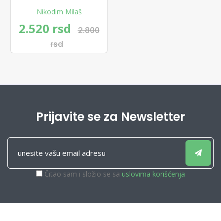
Nikodim Milaš
2.520 rsd
2.800
rsd
Prijavite se za Newsletter
Čitao sam i složio se sa
uslovima korišćenja