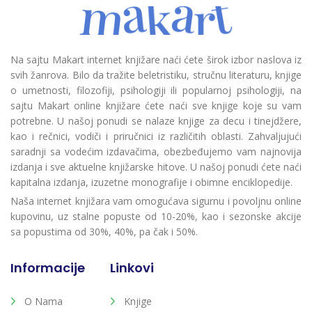
Na sajtu Makart internet knjižare naći ćete širok izbor naslova iz
svih žanrova. Bilo da tražite beletristiku, stručnu literaturu, knjige
o umetnosti, filozofiji, psihologiji ili popularnoj psihologiji, na
sajtu Makart online knjižare ćete naći sve knjige koje su vam
potrebne. U našoj ponudi se nalaze knjige za decu i tinejdžere,
kao i rečnici, vodiči i priručnici iz različitih oblasti. Zahvaljujući
saradnji sa vodećim izdavačima, obezbeđujemo vam najnovija
izdanja i sve aktuelne knjižarske hitove. U našoj ponudi ćete naći
kapitalna izdanja, izuzetne monografije i obimne enciklopedije.
Naša internet knjižara vam omogućava sigurnu i povoljnu online
kupovinu, uz stalne popuste od 10-20%, kao i sezonske akcije
sa popustima od 30%, 40%, pa čak i 50%.
Informacije
Linkovi
O Nama
Knjige