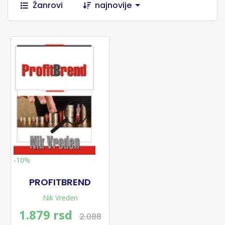
Žanrovi
najnovije
-10%
PROFITBREND
Nik Vreden
1.879 rsd
2.088