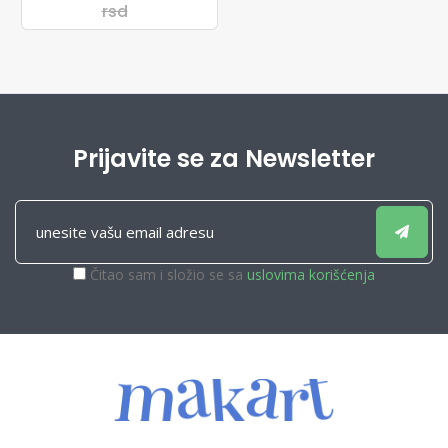
rsd
Prijavite se za Newsletter
Čitao sam i složio se sa
uslovima korišćenja