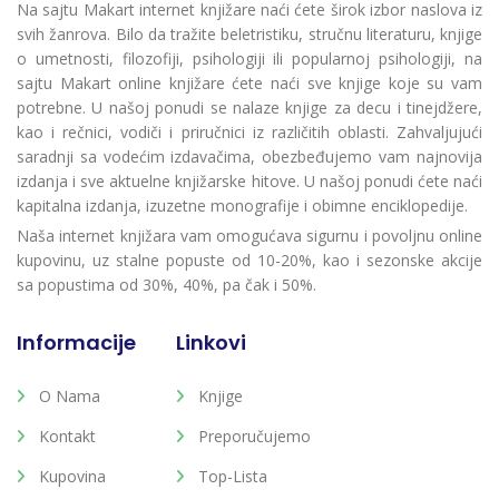
Na sajtu Makart internet knjižare naći ćete širok izbor naslova iz
svih žanrova. Bilo da tražite beletristiku, stručnu literaturu, knjige
o umetnosti, filozofiji, psihologiji ili popularnoj psihologiji, na
sajtu Makart online knjižare ćete naći sve knjige koje su vam
potrebne. U našoj ponudi se nalaze knjige za decu i tinejdžere,
kao i rečnici, vodiči i priručnici iz različitih oblasti. Zahvaljujući
saradnji sa vodećim izdavačima, obezbeđujemo vam najnovija
izdanja i sve aktuelne knjižarske hitove. U našoj ponudi ćete naći
kapitalna izdanja, izuzetne monografije i obimne enciklopedije.
Naša internet knjižara vam omogućava sigurnu i povoljnu online
kupovinu, uz stalne popuste od 10-20%, kao i sezonske akcije
sa popustima od 30%, 40%, pa čak i 50%.
Informacije
Linkovi
O Nama
Knjige
Kontakt
Preporučujemo
Kupovina
Top-Lista