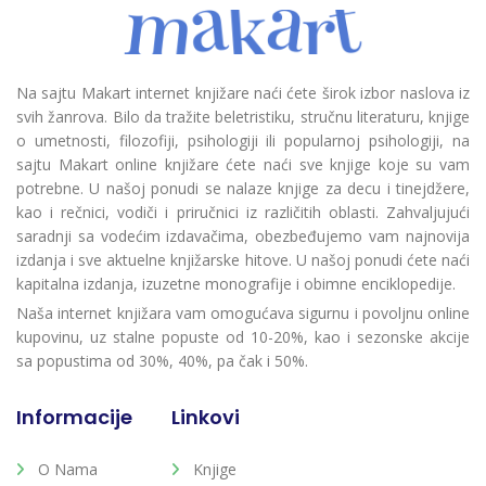
Na sajtu Makart internet knjižare naći ćete širok izbor naslova iz
svih žanrova. Bilo da tražite beletristiku, stručnu literaturu, knjige
o umetnosti, filozofiji, psihologiji ili popularnoj psihologiji, na
sajtu Makart online knjižare ćete naći sve knjige koje su vam
potrebne. U našoj ponudi se nalaze knjige za decu i tinejdžere,
kao i rečnici, vodiči i priručnici iz različitih oblasti. Zahvaljujući
saradnji sa vodećim izdavačima, obezbeđujemo vam najnovija
izdanja i sve aktuelne knjižarske hitove. U našoj ponudi ćete naći
kapitalna izdanja, izuzetne monografije i obimne enciklopedije.
Naša internet knjižara vam omogućava sigurnu i povoljnu online
kupovinu, uz stalne popuste od 10-20%, kao i sezonske akcije
sa popustima od 30%, 40%, pa čak i 50%.
Informacije
Linkovi
O Nama
Knjige