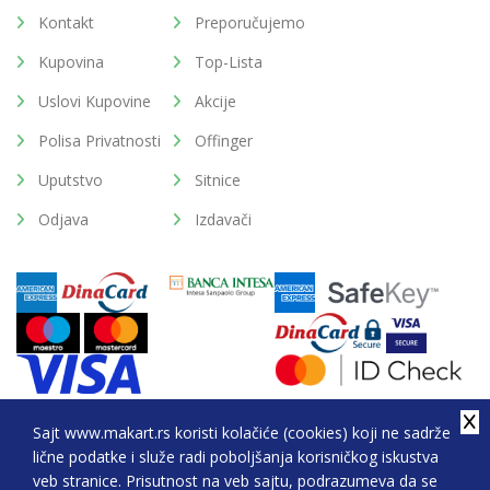
Kontakt
Preporučujemo
Kupovina
Top-Lista
Uslovi Kupovine
Akcije
Polisa Privatnosti
Offinger
Uputstvo
Sitnice
Odjava
Izdavači
Sajt www.makart.rs koristi kolačiće (cookies) koji ne sadrže
lične podatke i služe radi poboljšanja korisničkog iskustva
2026. All Rights Reserved © Makart.rs - MAKART DOO
veb stranice. Prisutnost na veb sajtu, podrazumeva da se