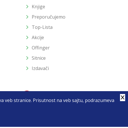
Knjige
Preporučujemo
Top-Lista
Akcije
Offinger
Sitnice
Izdavači
stva veb stranice. Prisutnost na veb sajtu, podrazumeva
4