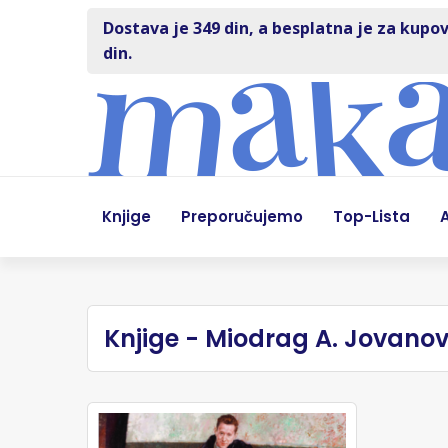
Dostava je 349 din, a besplatna je za kupov
din.
Knjige
Preporučujemo
Top-Lista
A
Knjige - Miodrag A. Jovanov