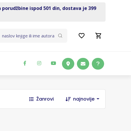
a porudžbine ispod 501 din, dostava je 399
Žanrovi
najnovije