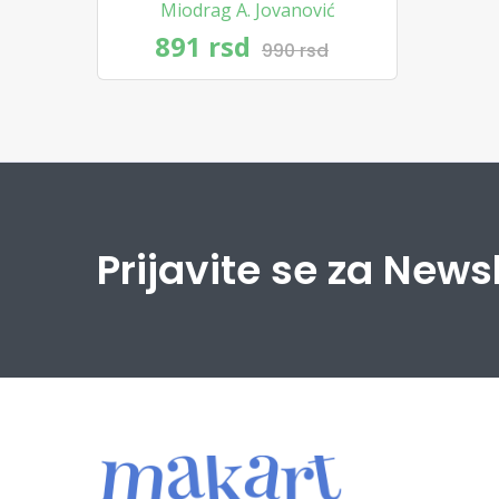
Miodrag A. Jovanović
891 rsd
990 rsd
Prijavite se za News