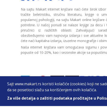
Na sajtu Makart internet knjižare naći ćete širok izbor
tražite beletristiku, stručnu literaturu, knjige o umetn
popularnoj psihologiji, na sajtu Makart online knjižare
potrebne. U našoj ponudi se nalaze knjige za decu i tin
priručnici iz različitih oblasti. Zahvaljujući sa
obezbeđujemo vam najnovija izdanja i sve aktuelne kn
ćete naći kapitalna izdanja, izuzetne monografije i obim
Naša internet knjižara vam omogućava sigurnu i povo
popuste od 10-20%, kao i sezonske akcije sa popustim
Sajt www.makart.rs koristi kolačiće (cookies) koji ne sa
da se posetioci slažu sa korišćenjem ovih kolačića.
Za više detalja o zaštiti podataka pročitajte u Polis
2026. All Rights Reserved © Makart.rs - MAKAR