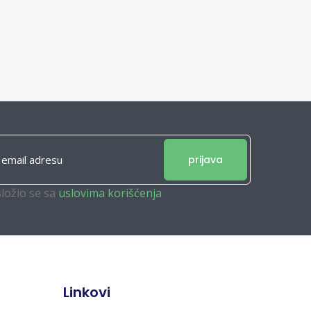
prijava
složio se sa
uslovima korišćenja
Linkovi