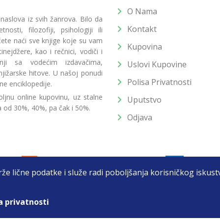
O Nama
 naslova iz svih žanrova. Bilo da
Kontakt
osti, filozofiji, psihologiji ili
 ćete naći sve knjige koje su vam
Kupovina
ejdžere, kao i rečnici, vodiči i
radnji sa vodećim izdavačima,
Uslovi Kupovine
jižarske hitove. U našoj ponudi
Polisa Privatnosti
ne enciklopedije.
ljnu online kupovinu, uz stalne
Uputstvo
a od 30%, 40%, pa čak i 50%.
Odjava
drže lične podatke i služe radi poboljšanja korisničkog isku
a privatnosti
T DOO BEOGRAD (NOVI BEOGRAD), PIB: 105184104, MB: 2033752