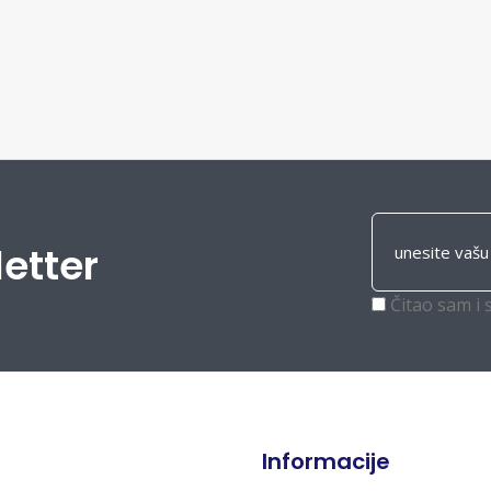
letter
Čitao sam i 
Informacije