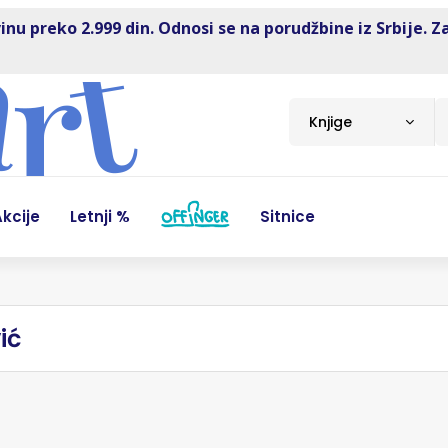
inu preko 2.999 din. Odnosi se na porudžbine iz Srbije. Z
Knjige
kcije
Letnji %
Sitnice
ić