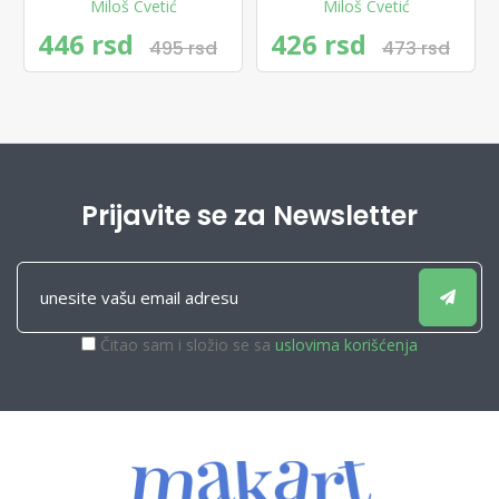
Miloš Cvetić
Miloš Cvetić
446 rsd
426 rsd
495 rsd
473 rsd
Prijavite se za Newsletter
Čitao sam i složio se sa
uslovima korišćenja