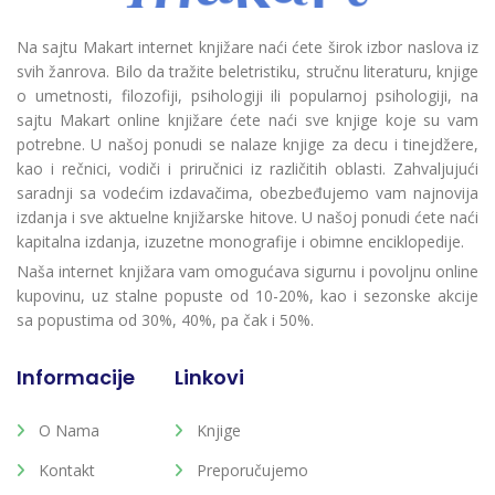
Na sajtu Makart internet knjižare naći ćete širok izbor naslova iz
svih žanrova. Bilo da tražite beletristiku, stručnu literaturu, knjige
o umetnosti, filozofiji, psihologiji ili popularnoj psihologiji, na
sajtu Makart online knjižare ćete naći sve knjige koje su vam
potrebne. U našoj ponudi se nalaze knjige za decu i tinejdžere,
kao i rečnici, vodiči i priručnici iz različitih oblasti. Zahvaljujući
saradnji sa vodećim izdavačima, obezbeđujemo vam najnovija
izdanja i sve aktuelne knjižarske hitove. U našoj ponudi ćete naći
kapitalna izdanja, izuzetne monografije i obimne enciklopedije.
Naša internet knjižara vam omogućava sigurnu i povoljnu online
kupovinu, uz stalne popuste od 10-20%, kao i sezonske akcije
sa popustima od 30%, 40%, pa čak i 50%.
Informacije
Linkovi
O Nama
Knjige
Kontakt
Preporučujemo