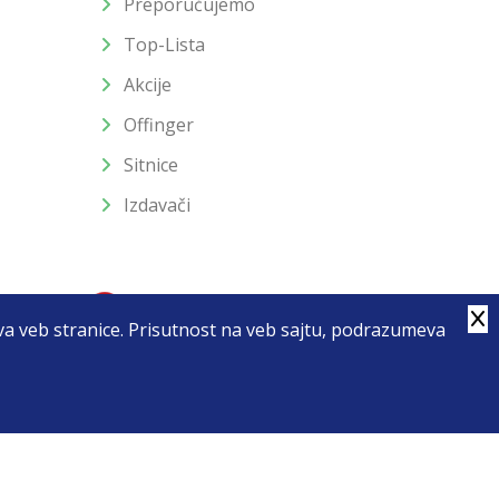
Preporučujemo
Top-Lista
Akcije
Offinger
Sitnice
Izdavači
stva veb stranice. Prisutnost na veb sajtu, podrazumeva
4
u slika i samih cena, ali ne možemo garantovati da su sve
enutku.