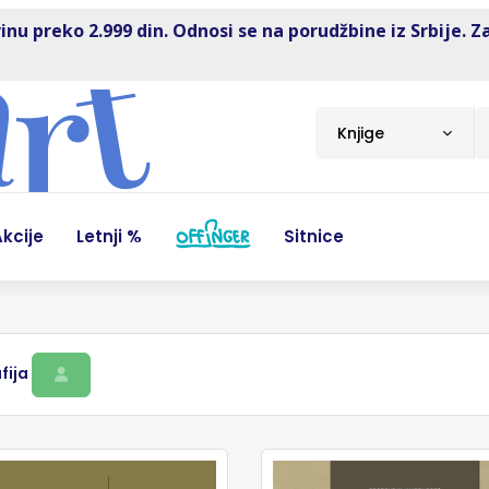
inu preko 2.999 din. Odnosi se na porudžbine iz Srbije. Z
Knjige
kcije
Letnji %
Sitnice
fija