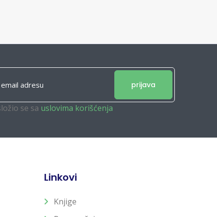
prijava
složio se sa
uslovima korišćenja
Linkovi
Knjige