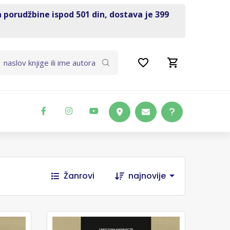
a porudžbine ispod 501 din, dostava je 399
Žanrovi
najnovije