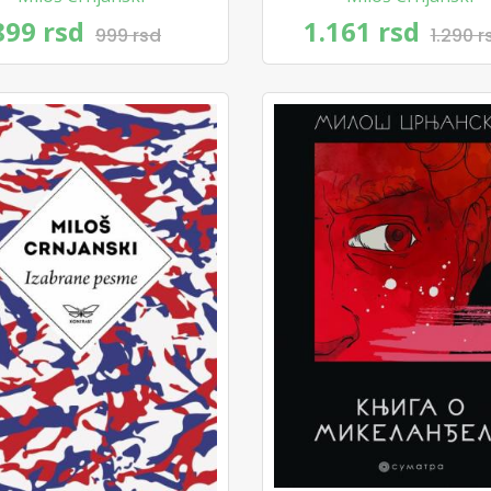
899 rsd
1.161 rsd
999 rsd
1.290 r