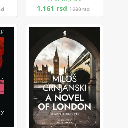
1.161 rsd
sd
1.290 rsd