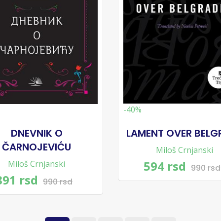
-40%
DNEVNIK O
LAMENT OVER BELG
ČARNOJEVIĆU
Miloš Crnjanski
594 rsd
Miloš Crnjanski
990 rsd
891 rsd
990 rsd