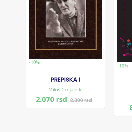
-10%
-10%
PREPISKA I
Miloš Crnjanski
2.070 rsd
2.300 rsd