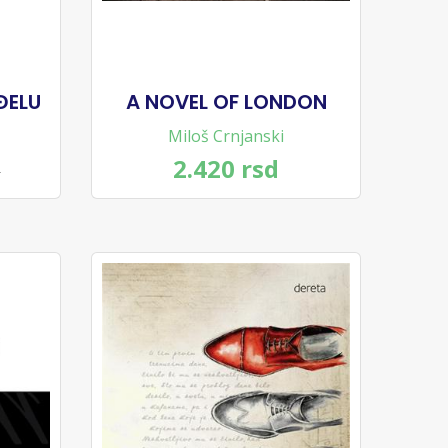
ĐELU
A NOVEL OF LONDON
Miloš Crnjanski
2.420 rsd
d