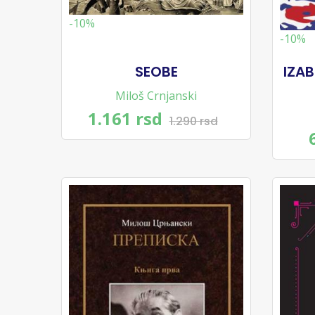
-10%
-10%
SEOBE
IZA
Miloš Crnjanski
1.161 rsd
1.290 rsd