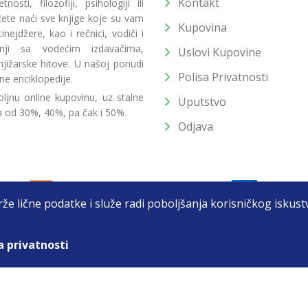
Kontakt
osti, filozofiji, psihologiji ili
 ćete naći sve knjige koje su vam
Kupovina
ejdžere, kao i rečnici, vodiči i
radnji sa vodećim izdavačima,
Uslovi Kupovine
jižarske hitove. U našoj ponudi
Polisa Privatnosti
ne enciklopedije.
ljnu online kupovinu, uz stalne
Uputstvo
a od 30%, 40%, pa čak i 50%.
Odjava
drže lične podatke i služe radi poboljšanja korisničkog isku
a privatnosti
T DOO BEOGRAD (NOVI BEOGRAD), PIB: 105184104, MB: 2033752
unat u cenu. Nastojimo da budemo što precizniji u opisu proizvoda, prikaz
 na sajtu su deo naše ponude i ne podrazumeva da su dostupni u svakom tr