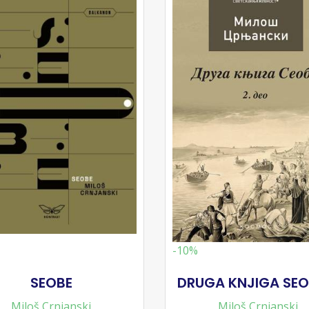
-10%
SEOBE
DRUGA KNJIGA SEO
Miloš Crnjanski
Miloš Crnjanski