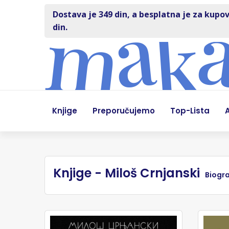
Dostava je 349 din, a besplatna je za kupov
din.
Knjige
Preporučujemo
Top-Lista
A
Knjige - Miloš Crnjanski
Biogra