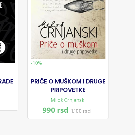
-10%
RADE
PRIČE O MUŠKOM I DRUGE
PRIPOVETKE
Miloš Crnjanski
990 rsd
1.100 rsd