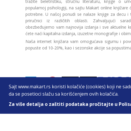
tražite beletristiku, stručnu literaturu, knjige o umetn
popularnoj psihologiji, na sajtu Makart online knjižare
potrebne. U našoj ponudi se nalaze knjige za decu i tin
priručnici iz različitih oblasti. Zahvaljujući sa
obezbeđujemo vam najnovija izdanja i sve aktuelne kn
ćete naći kapitalna izdanja, izuzetne monografije i obim
Naša internet knjižara vam omogućava sigurnu i povo
popuste od 10-20%, kao i sezonske akcije sa popustim
Sajt www.makart.rs koristi kolačiće (cookies) koji ne sa
da se posetioci slažu sa korišćenjem ovih kolačića.
Za više detalja o zaštiti podataka pročitajte u Polis
2026. All Rights Reserved © Makart.rs - MAKAR
Sve cene na ovom sajtu iskazane su u dinarima. PDV je urač
informacije kompletne i bez grešaka. Svi artikli prikazani