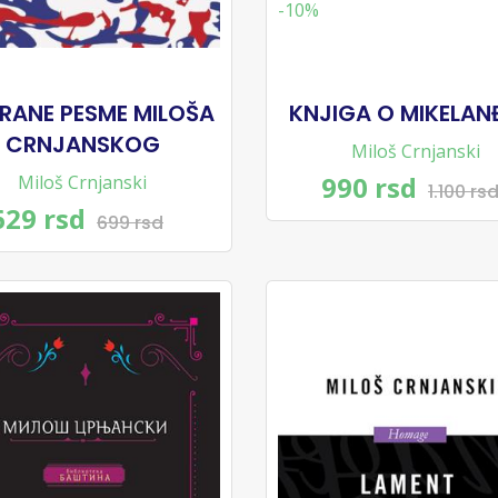
-10%
BRANE PESME MILOŠA
KNJIGA O MIKELAN
CRNJANSKOG
Miloš Crnjanski
990 rsd
Miloš Crnjanski
1.100 rs
629 rsd
699 rsd