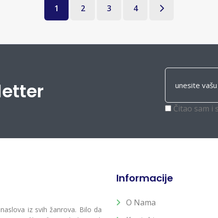
1
2
3
4
letter
Čitao sam i 
Informacije
O Nama
 naslova iz svih žanrova. Bilo da