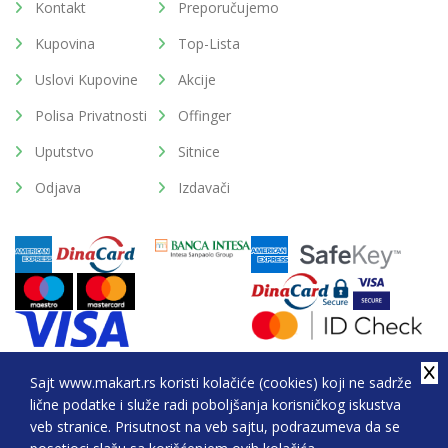
Kontakt
Preporučujemo
Kupovina
Top-Lista
Uslovi Kupovine
Akcije
Polisa Privatnosti
Offinger
Uputstvo
Sitnice
Odjava
Izdavači
Sajt www.makart.rs koristi kolačiće (cookies) koji ne sadrže
lične podatke i služe radi poboljšanja korisničkog iskustva
2026. All Rights Reserved © Makart.rs - MAKART DOO
veb stranice. Prisutnost na veb sajtu, podrazumeva da se
BEOGRAD (NOVI BEOGRAD), PIB: 105184104, MB: