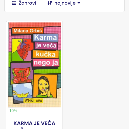
Žanrovi
najnovije
-10%
KARMA JE VEĆA