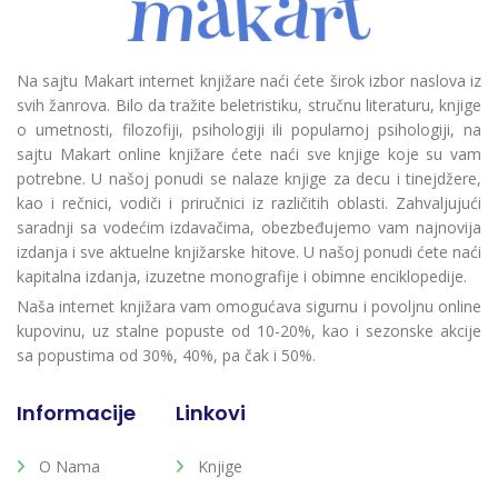
Na sajtu Makart internet knjižare naći ćete širok izbor naslova iz
svih žanrova. Bilo da tražite beletristiku, stručnu literaturu, knjige
o umetnosti, filozofiji, psihologiji ili popularnoj psihologiji, na
sajtu Makart online knjižare ćete naći sve knjige koje su vam
potrebne. U našoj ponudi se nalaze knjige za decu i tinejdžere,
kao i rečnici, vodiči i priručnici iz različitih oblasti. Zahvaljujući
saradnji sa vodećim izdavačima, obezbeđujemo vam najnovija
izdanja i sve aktuelne knjižarske hitove. U našoj ponudi ćete naći
kapitalna izdanja, izuzetne monografije i obimne enciklopedije.
Naša internet knjižara vam omogućava sigurnu i povoljnu online
kupovinu, uz stalne popuste od 10-20%, kao i sezonske akcije
sa popustima od 30%, 40%, pa čak i 50%.
Informacije
Linkovi
O Nama
Knjige