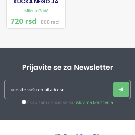
KUČKA NEGO JA
Milena Grbić
720 rsd
800 rsd
Prijavite se za Newsletter
Čitao sam i složio se sa
uslovima korišćenja