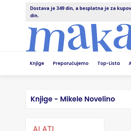
Dostava je 349 din, a besplatna je za kupov
din.
Knjige
Preporučujemo
Top-Lista
A
Knjige - Mikele Novelino