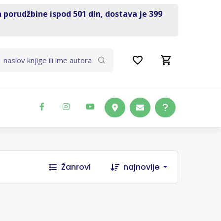
a porudžbine ispod 501 din, dostava je 399
Žanrovi
najnovije