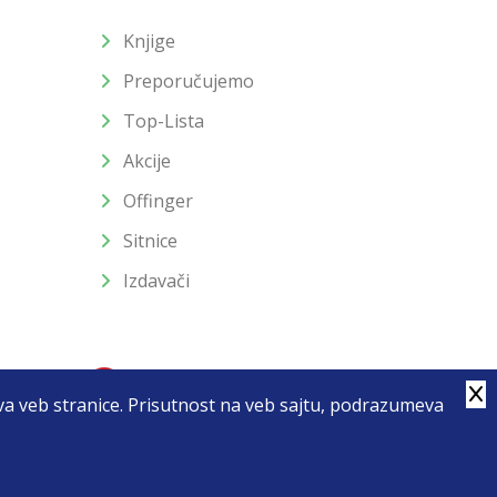
Knjige
Preporučujemo
Top-Lista
Akcije
Offinger
Sitnice
Izdavači
stva veb stranice. Prisutnost na veb sajtu, podrazumeva
4