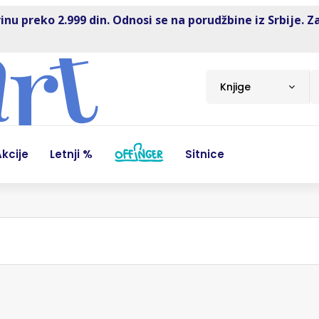
inu preko 2.999 din. Odnosi se na porudžbine iz Srbije. Z
Knjige
kcije
Letnji %
Sitnice