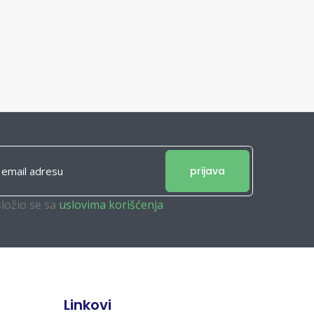
prijava
složio se sa
uslovima korišćenja
Linkovi