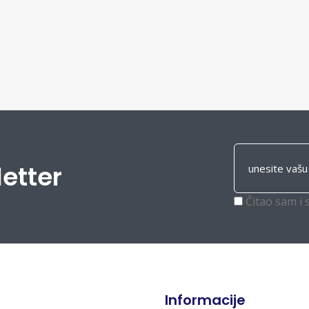
letter
Čitao sam i 
Informacije