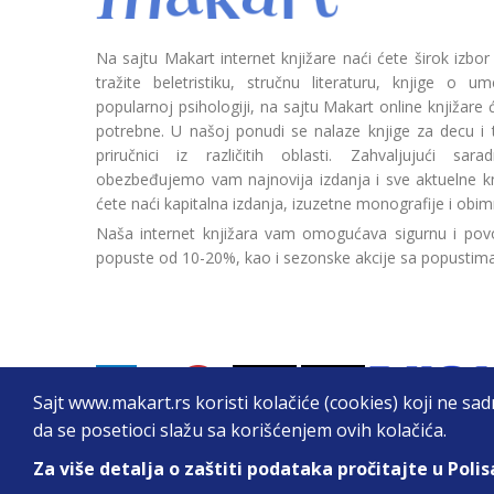
Na sajtu Makart internet knjižare naći ćete širok izbor
tražite beletristiku, stručnu literaturu, knjige o umetn
popularnoj psihologiji, na sajtu Makart online knjižare
potrebne. U našoj ponudi se nalaze knjige za decu i tin
priručnici iz različitih oblasti. Zahvaljujući sa
obezbeđujemo vam najnovija izdanja i sve aktuelne kn
ćete naći kapitalna izdanja, izuzetne monografije i obim
Naša internet knjižara vam omogućava sigurnu i povo
popuste od 10-20%, kao i sezonske akcije sa popustim
Sajt www.makart.rs koristi kolačiće (cookies) koji ne sa
da se posetioci slažu sa korišćenjem ovih kolačića.
Za više detalja o zaštiti podataka pročitajte u Polis
2026. All Rights Reserved © Makart.rs - MAKAR