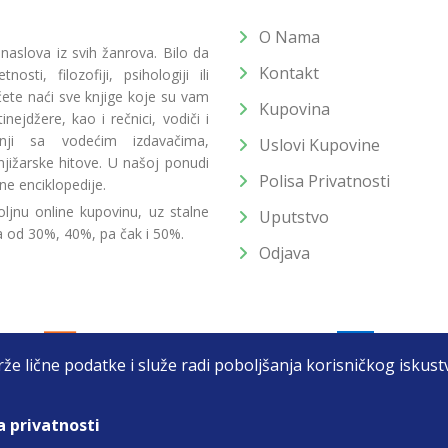
O Nama
 naslova iz svih žanrova. Bilo da
Kontakt
osti, filozofiji, psihologiji ili
 ćete naći sve knjige koje su vam
Kupovina
ejdžere, kao i rečnici, vodiči i
radnji sa vodećim izdavačima,
Uslovi Kupovine
jižarske hitove. U našoj ponudi
Polisa Privatnosti
ne enciklopedije.
ljnu online kupovinu, uz stalne
Uputstvo
a od 30%, 40%, pa čak i 50%.
Odjava
drže lične podatke i služe radi poboljšanja korisničkog isku
a privatnosti
T DOO BEOGRAD (NOVI BEOGRAD), PIB: 105184104, MB: 2033752