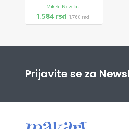
Mikele Novelino
1.584 rsd
1.760 rsd
Prijavite se za News