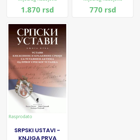
1.870 rsd
770 rsd
Rasprodato
SRPSKI USTAVI -
KNJIGA PRVA