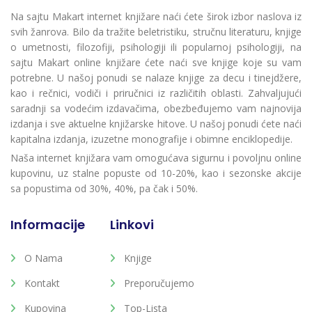
Na sajtu Makart internet knjižare naći ćete širok izbor naslova iz
svih žanrova. Bilo da tražite beletristiku, stručnu literaturu, knjige
o umetnosti, filozofiji, psihologiji ili popularnoj psihologiji, na
sajtu Makart online knjižare ćete naći sve knjige koje su vam
potrebne. U našoj ponudi se nalaze knjige za decu i tinejdžere,
kao i rečnici, vodiči i priručnici iz različitih oblasti. Zahvaljujući
saradnji sa vodećim izdavačima, obezbeđujemo vam najnovija
izdanja i sve aktuelne knjižarske hitove. U našoj ponudi ćete naći
kapitalna izdanja, izuzetne monografije i obimne enciklopedije.
Naša internet knjižara vam omogućava sigurnu i povoljnu online
kupovinu, uz stalne popuste od 10-20%, kao i sezonske akcije
sa popustima od 30%, 40%, pa čak i 50%.
Informacije
Linkovi
O Nama
Knjige
Kontakt
Preporučujemo
Kupovina
Top-Lista