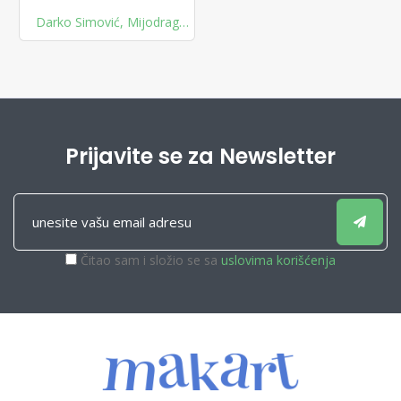
Darko Simović
,
Mijodrag
Radojević
,
Vladan Petrov
Prijavite se za Newsletter
Čitao sam i složio se sa
uslovima korišćenja