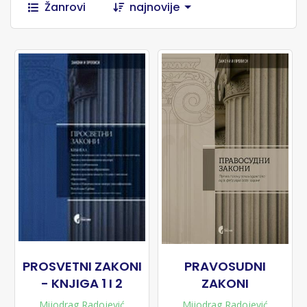
Žanrovi
najnovije
PROSVETNI ZAKONI
PRAVOSUDNI
- KNJIGA 1 I 2
ZAKONI
Mijodrag Radojević
Mijodrag Radojević