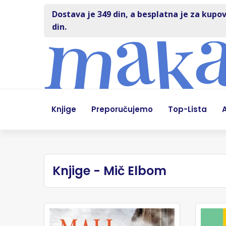
Dostava je 349 din, a besplatna je za kupov
din.
Knjige
Preporučujemo
Top-Lista
A
Knjige - Mič Elbom