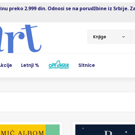
inu preko 2.999 din. Odnosi se na porudžbine iz Srbije. Z
Knjige
kcije
Letnji %
Sitnice