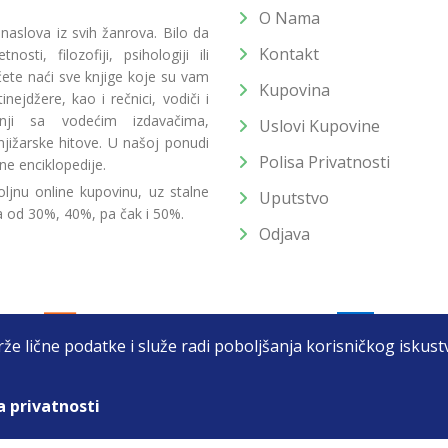
O Nama
 naslova iz svih žanrova. Bilo da
Kontakt
osti, filozofiji, psihologiji ili
 ćete naći sve knjige koje su vam
Kupovina
ejdžere, kao i rečnici, vodiči i
radnji sa vodećim izdavačima,
Uslovi Kupovine
jižarske hitove. U našoj ponudi
Polisa Privatnosti
ne enciklopedije.
ljnu online kupovinu, uz stalne
Uputstvo
a od 30%, 40%, pa čak i 50%.
Odjava
drže lične podatke i služe radi poboljšanja korisničkog isku
a privatnosti
T DOO BEOGRAD (NOVI BEOGRAD), PIB: 105184104, MB: 2033752