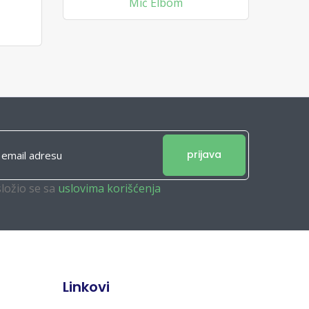
Mič Elbom
prijava
složio se sa
uslovima korišćenja
Linkovi