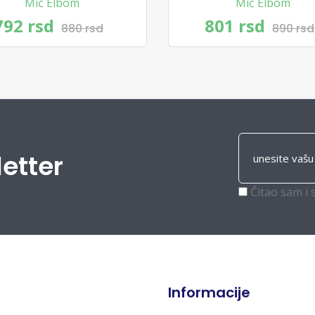
Mič Elbom
Mič Elbom
792 rsd
801 rsd
880 rsd
890 rsd
letter
Čitao sam i 
Informacije