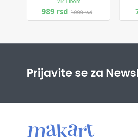
Mič Elbom
989 rsd
1.099 rsd
Prijavite se za News