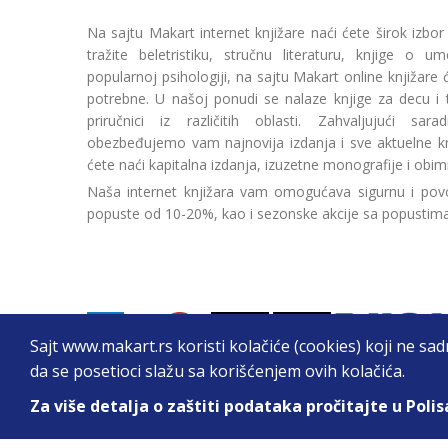
Na sajtu Makart internet knjižare naći ćete širok izbor
tražite beletristiku, stručnu literaturu, knjige o umetn
popularnoj psihologiji, na sajtu Makart online knjižare
potrebne. U našoj ponudi se nalaze knjige za decu i tin
priručnici iz različitih oblasti. Zahvaljujući sa
obezbeđujemo vam najnovija izdanja i sve aktuelne kn
ćete naći kapitalna izdanja, izuzetne monografije i obim
Naša internet knjižara vam omogućava sigurnu i povo
popuste od 10-20%, kao i sezonske akcije sa popustim
Sajt www.makart.rs koristi kolačiće (cookies) koji ne sa
da se posetioci slažu sa korišćenjem ovih kolačića.
Za više detalja o zaštiti podataka pročitajte u Polis
2026. All Rights Reserved © Makart.rs - MAKAR