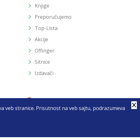
Knjige
Preporučujemo
Top-Lista
Akcije
Offinger
Sitnice
Izdavači
stva veb stranice. Prisutnost na veb sajtu, podrazumeva
4