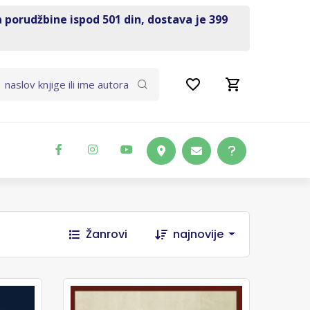
a porudžbine ispod 501 din, dostava je 399
Žanrovi
najnovije