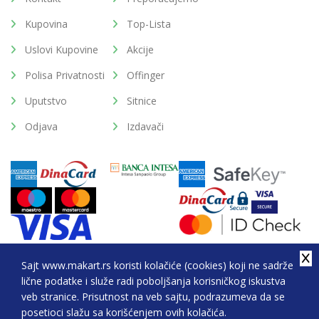
Kupovina
Top-Lista
Uslovi Kupovine
Akcije
Polisa Privatnosti
Offinger
Uputstvo
Sitnice
Odjava
Izdavači
Sajt www.makart.rs koristi kolačiće (cookies) koji ne sadrže
lične podatke i služe radi poboljšanja korisničkog iskustva
2026. All Rights Reserved © Makart.rs - MAKART DOO
veb stranice. Prisutnost na veb sajtu, podrazumeva da se
BEOGRAD (NOVI BEOGRAD), PIB: 105184104, MB:
posetioci slažu sa korišćenjem ovih kolačića.