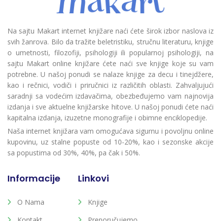
Na sajtu Makart internet knjižare naći ćete širok izbor naslova iz
svih žanrova. Bilo da tražite beletristiku, stručnu literaturu, knjige
o umetnosti, filozofiji, psihologiji ili popularnoj psihologiji, na
sajtu Makart online knjižare ćete naći sve knjige koje su vam
potrebne. U našoj ponudi se nalaze knjige za decu i tinejdžere,
kao i rečnici, vodiči i priručnici iz različitih oblasti. Zahvaljujući
saradnji sa vodećim izdavačima, obezbeđujemo vam najnovija
izdanja i sve aktuelne knjižarske hitove. U našoj ponudi ćete naći
kapitalna izdanja, izuzetne monografije i obimne enciklopedije.
Naša internet knjižara vam omogućava sigurnu i povoljnu online
kupovinu, uz stalne popuste od 10-20%, kao i sezonske akcije
sa popustima od 30%, 40%, pa čak i 50%.
Informacije
Linkovi
O Nama
Knjige
Kontakt
Preporučujemo