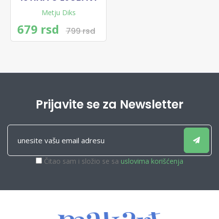
Metju Diks
679 rsd
799 rsd
Prijavite se za Newsletter
Čitao sam i složio se sa
uslovima korišćenja