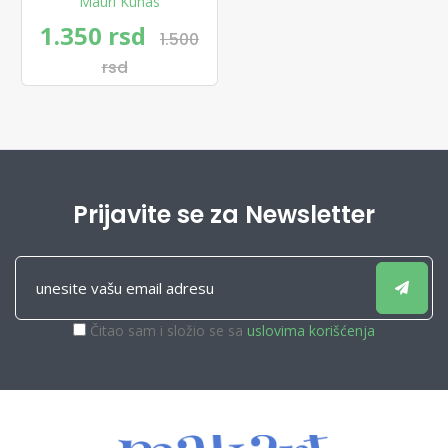
Mauri Kunas
1.350 rsd
1.500
rsd
Prijavite se za Newsletter
Čitao sam i složio se sa
uslovima korišćenja