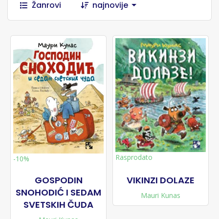
Žanrovi
najnovije
Rasprodato
-10%
GOSPODIN
VIKINZI DOLAZE
SNOHODIĆ I SEDAM
Mauri Kunas
SVETSKIH ČUDA