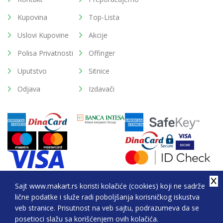
Kupovina
Top-Lista
Uslovi Kupovine
Akcije
Polisa Privatnosti
Offinger
Uputstvo
Sitnice
Odjava
Izdavači
Sajt www.makart.rs koristi kolačiće (cookies) koji ne sadrže
lične podatke i služe radi poboljšanja korisničkog iskustva
2026. All Rights Reserved © Makart.rs - MAKART DOO
veb stranice. Prisutnost na veb sajtu, podrazumeva da se
BEOGRAD (NOVI BEOGRAD), PIB: 105184104, MB:
posetioci slažu sa korišćenjem ovih kolačića.