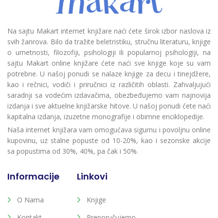
Na sajtu Makart internet knjižare naći ćete širok izbor naslova iz
svih žanrova. Bilo da tražite beletristiku, stručnu literaturu, knjige
o umetnosti, filozofiji, psihologiji ili popularnoj psihologiji, na
sajtu Makart online knjižare ćete naći sve knjige koje su vam
potrebne. U našoj ponudi se nalaze knjige za decu i tinejdžere,
kao i rečnici, vodiči i priručnici iz različitih oblasti. Zahvaljujući
saradnji sa vodećim izdavačima, obezbeđujemo vam najnovija
izdanja i sve aktuelne knjižarske hitove. U našoj ponudi ćete naći
kapitalna izdanja, izuzetne monografije i obimne enciklopedije.
Naša internet knjižara vam omogućava sigurnu i povoljnu online
kupovinu, uz stalne popuste od 10-20%, kao i sezonske akcije
sa popustima od 30%, 40%, pa čak i 50%.
Informacije
Linkovi
O Nama
Knjige
Kontakt
Preporučujemo