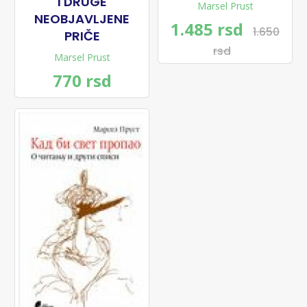
I DRUGE
Marsel Prust
NEOBJAVLJENE
1.485 rsd
1.650
PRIČE
rsd
Marsel Prust
770 rsd