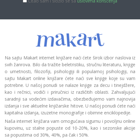
Čitao sam i složio se sa
uslovima korišćenja
Na sajtu Makart internet knjižare naći ćete širok izbor naslova iz
svih žanrova. Bilo da tražite beletristiku, stručnu literaturu, knjige
o umetnosti, filozofiji, psihologiji ili popularnoj psihologiji, na
sajtu Makart online knjižare ćete naći sve knjige koje su vam
potrebne. U našoj ponudi se nalaze knjige za decu i tinejdžere,
kao i rečnici, vodiči i priručnici iz različitih oblasti. Zahvaljujući
saradnji sa vodećim izdavačima, obezbeđujemo vam najnovija
izdanja i sve aktuelne knjižarske hitove. U našoj ponudi ćete naći
kapitalna izdanja, izuzetne monografije i obimne enciklopedije.
Naša internet knjižara vam omogućava sigurnu i povoljnu online
kupovinu, uz stalne popuste od 10-20%, kao i sezonske akcije
sa popustima od 30%, 40%, pa čak i 50%.