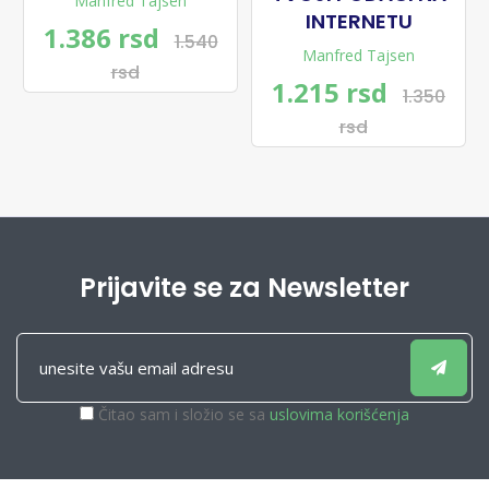
Manfred Tajsen
INTERNETU
1.386 rsd
1.540
Manfred Tajsen
rsd
1.215 rsd
1.350
rsd
Prijavite se za Newsletter
Čitao sam i složio se sa
uslovima korišćenja