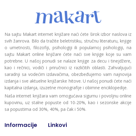
Na sajtu Makart internet knjižare naći ćete širok izbor naslova iz
svih žanrova. Bilo da tražite beletristiku, stručnu literaturu, knjige
o umetnosti, filozofiji, psihologiji ili popularnoj psihologiji, na
sajtu Makart online knjižare ćete naći sve knjige koje su vam
potrebne. U našoj ponudi se nalaze knjige za decu i tinejdžere,
kao i rečnici, vodiči i priručnici iz različitih oblasti. Zahvaljujući
saradnji sa vodećim izdavačima, obezbeđujemo vam najnovija
izdanja i sve aktuelne knjižarske hitove. U našoj ponudi ćete naći
kapitalna izdanja, izuzetne monografije i obimne enciklopedije.
Naša internet knjižara vam omogućava sigurnu i povoljnu online
kupovinu, uz stalne popuste od 10-20%, kao i sezonske akcije
sa popustima od 30%, 40%, pa čak i 50%.
Informacije
Linkovi