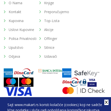
O Nama
Knjige
Kontakt
Preporučujemo
Kupovina
Top-Lista
Uslovi Kupovine
Akcije
Polisa Privatnosti
Offinger
Uputstvo
Sitnice
Odjava
Izdavači
Sajt www.makart.rs koristi kolačiće (cookies) koji ne sadrže
lične podatke i služe radi poboljšanja korisničkog iskustva