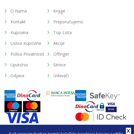
O Nama
Knjige
Kontakt
Preporučujemo
Kupovina
Top-Lista
Uslovi Kupovine
Akcije
Polisa Privatnosti
Offinger
Uputstvo
Sitnice
Odjava
Izdavači
Sajt www.makart.rs koristi kolačiće (cookies) koji ne sadrže