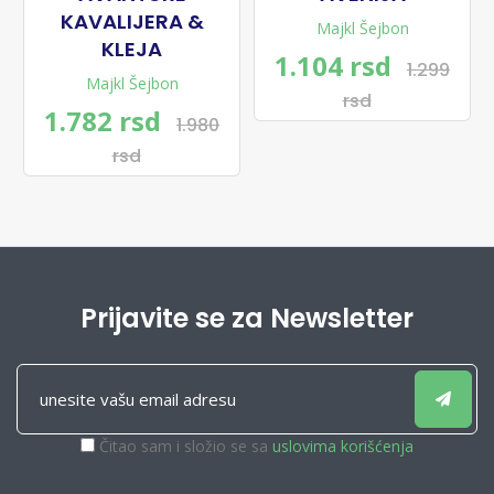
KAVALIJERA &
Majkl Šejbon
KLEJA
1.104 rsd
1.299
Majkl Šejbon
rsd
1.782 rsd
1.980
rsd
Prijavite se za Newsletter
Čitao sam i složio se sa
uslovima korišćenja