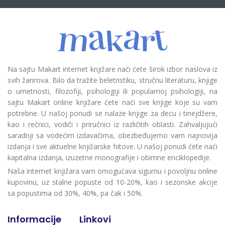
Na sajtu Makart internet knjižare naći ćete širok izbor naslova iz
svih žanrova. Bilo da tražite beletristiku, stručnu literaturu, knjige
o umetnosti, filozofiji, psihologiji ili popularnoj psihologiji, na
sajtu Makart online knjižare ćete naći sve knjige koje su vam
potrebne. U našoj ponudi se nalaze knjige za decu i tinejdžere,
kao i rečnici, vodiči i priručnici iz različitih oblasti. Zahvaljujući
saradnji sa vodećim izdavačima, obezbeđujemo vam najnovija
izdanja i sve aktuelne knjižarske hitove. U našoj ponudi ćete naći
kapitalna izdanja, izuzetne monografije i obimne enciklopedije.
Naša internet knjižara vam omogućava sigurnu i povoljnu online
kupovinu, uz stalne popuste od 10-20%, kao i sezonske akcije
sa popustima od 30%, 40%, pa čak i 50%.
Informacije
Linkovi