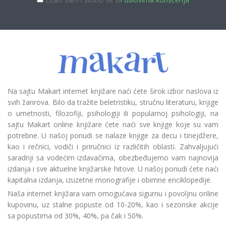
Na sajtu Makart internet knjižare naći ćete širok izbor naslova iz
svih žanrova. Bilo da tražite beletristiku, stručnu literaturu, knjige
o umetnosti, filozofiji, psihologiji ili popularnoj psihologiji, na
sajtu Makart online knjižare ćete naći sve knjige koje su vam
potrebne. U našoj ponudi se nalaze knjige za decu i tinejdžere,
kao i rečnici, vodiči i priručnici iz različitih oblasti. Zahvaljujući
saradnji sa vodećim izdavačima, obezbeđujemo vam najnovija
izdanja i sve aktuelne knjižarske hitove. U našoj ponudi ćete naći
kapitalna izdanja, izuzetne monografije i obimne enciklopedije.
Naša internet knjižara vam omogućava sigurnu i povoljnu online
kupovinu, uz stalne popuste od 10-20%, kao i sezonske akcije
sa popustima od 30%, 40%, pa čak i 50%.