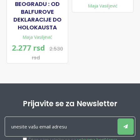
BEOGRADU : OD
Maja Vasiljević
BALFUROVE
DEKLARACIJE DO
HOLOKAUSTA
Maja Vasiljević
2.277 rsd
2.530
rsd
Prijavite se za Newsletter
Čitao sam i složio se sa
uslovima korišćenja