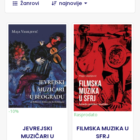
Žanrovi
najnovije
-10%
Rasprodato
JEVREJSKI
FILMSKA MUZIKA U
MUZIČARI U
SFRJ