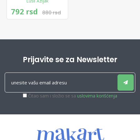
Lusil Azijak
792 rsd
880 rsd
Prijavite se za Newsletter
Čitao sam i složio se sa
uslovima korišćenja