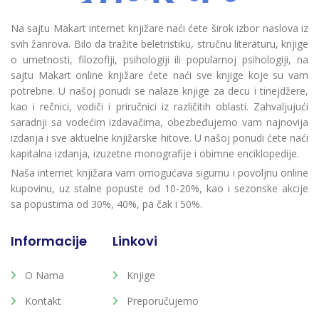
Na sajtu Makart internet knjižare naći ćete širok izbor naslova iz
svih žanrova. Bilo da tražite beletristiku, stručnu literaturu, knjige
o umetnosti, filozofiji, psihologiji ili popularnoj psihologiji, na
sajtu Makart online knjižare ćete naći sve knjige koje su vam
potrebne. U našoj ponudi se nalaze knjige za decu i tinejdžere,
kao i rečnici, vodiči i priručnici iz različitih oblasti. Zahvaljujući
saradnji sa vodećim izdavačima, obezbeđujemo vam najnovija
izdanja i sve aktuelne knjižarske hitove. U našoj ponudi ćete naći
kapitalna izdanja, izuzetne monografije i obimne enciklopedije.
Naša internet knjižara vam omogućava sigurnu i povoljnu online
kupovinu, uz stalne popuste od 10-20%, kao i sezonske akcije
sa popustima od 30%, 40%, pa čak i 50%.
Informacije
Linkovi
O Nama
Knjige
Kontakt
Preporučujemo