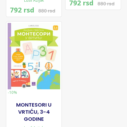
Lusil Azijak
792 rsd
880 rsd
792 rsd
880 rsd
-10%
MONTESORI U
VRTIĆU, 3-4
GODINE