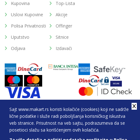
Kupovina
Top-Lista
Uslovi Kupovine
Akcije
Polisa Privatnosti
Offinger
Uputstvo
Sitnice
Odjava
Izdavači
Sajt www.makart.rs koristi kolačiće (cookies) koji ne sadrže
lične podatke i služe radi poboljšanja korisničkog iskustva
2026. All Rights Reserved © Makart.rs - MAKART DOO
veb stranice. Prisutnost na veb sajtu, podrazumeva da se
BEOGRAD (NOVI BEOGRAD), PIB: 105184104, MB:
posetioci slažu sa korišćenjem ovih kolačića.
20337524
Za više detalja o zaštiti podataka pročitajte u Polisa