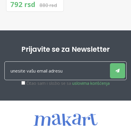
792 rsd
880 rsd
Prijavite se za Newsletter
Čitao sam i složio se sa
uslovima korišćenja