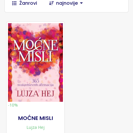
Žanrovi
najnovije
-10%
MOĆNE MISLI
Lujza Hej