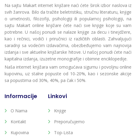
Na sajtu Makart internet knjižare naći ćete širok izbor naslova iz
svih žanrova. Bilo da tražite beletristiku, stručnu literaturu, knjige
o umetnosti, filozofiji, psihologiji ili popularnoj psihologiji, na
sajtu Makart online knjižare ćete naći sve knjige koje su vam
potrebne. U našoj ponudi se nalaze knjige za decu i tinejdžere,
kao i rečnici, vodiči i priručnici iz različitih oblasti. Zahvaljujući
saradnji sa vodećim izdavačima, obezbeđujemo vam najnovija
izdanja i sve aktuelne knjižarske hitove. U našoj ponudi ćete naći
kapitalna izdanja, izuzetne monografije i obimne enciklopedije.
Naša internet knjižara vam omogućava sigurnu i povoljnu online
kupovinu, uz stalne popuste od 10-20%, kao i sezonske akcije
sa popustima od 30%, 40%, pa čak i 50%.
Informacije
Linkovi
O Nama
Knjige
Kontakt
Preporučujemo
Kupovina
Top-Lista