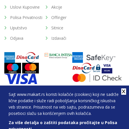
Uslovi Kupovine
Akcije
Polisa Privatnosti
Offinger
Uputstvo
Sitnice
Odjava
Izdavači
Sajt www.makart.rs koristi kolačiće (cookies) koji ne sadrže
lične podatke i služe radi poboljšanja korisničkog iskustva
2026. All Rights Reserved © Makart.rs - MAKART DOO
veb stranice. Prisutnost na veb sajtu, podrazumeva da se
BEOGRAD (NOVI BEOGRAD), PIB: 105184104, MB:
posetioci slažu sa korišćenjem ovih kolačića.
20337524
Za više detalja o zaštiti podataka pročitajte u Polisa
Sve cene na ovom sajtu iskazane su u dinarima. PDV je uračunat u cenu.
privatnosti