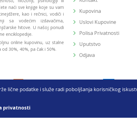
Kontakt
osti, filozofiji, psihologiji ili
 ćete naći sve knjige koje su vam
Kupovina
ejdžere, kao i rečnici, vodiči i
radnji sa vodećim izdavačima,
Uslovi Kupovine
jižarske hitove. U našoj ponudi
Polisa Privatnosti
ne enciklopedije.
ljnu online kupovinu, uz stalne
Uputstvo
a od 30%, 40%, pa čak i 50%.
Odjava
drže lične podatke i služe radi poboljšanja korisničkog isku
a privatnosti
T DOO BEOGRAD (NOVI BEOGRAD), PIB: 105184104, MB: 2033752
unat u cenu. Nastojimo da budemo što precizniji u opisu proizvoda, prikaz
 na sajtu su deo naše ponude i ne podrazumeva da su dostupni u svakom tr