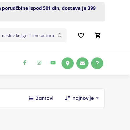
a porudžbine ispod 501 din, dostava je 399
Žanrovi
najnovije