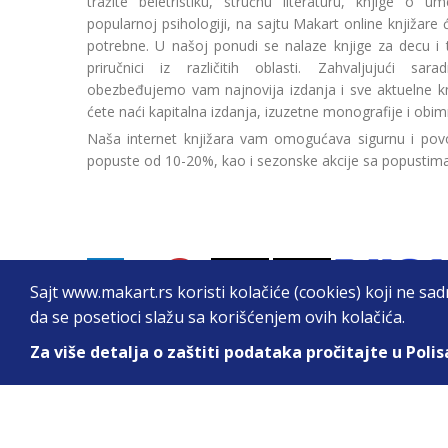
tražite beletristiku, stručnu literaturu, knjige o umetn
popularnoj psihologiji, na sajtu Makart online knjižare
potrebne. U našoj ponudi se nalaze knjige za decu i tin
priručnici iz različitih oblasti. Zahvaljujući sa
obezbeđujemo vam najnovija izdanja i sve aktuelne kn
ćete naći kapitalna izdanja, izuzetne monografije i obim
Naša internet knjižara vam omogućava sigurnu i povo
popuste od 10-20%, kao i sezonske akcije sa popustim
Sajt www.makart.rs koristi kolačiće (cookies) koji ne sa
da se posetioci slažu sa korišćenjem ovih kolačića.
Za više detalja o zaštiti podataka pročitajte u Polis
2026. All Rights Reserved © Makart.rs - MAKAR
Sve cene na ovom sajtu iskazane su u dinarima. PDV je urač
informacije kompletne i bez grešaka. Svi artikli prikazani