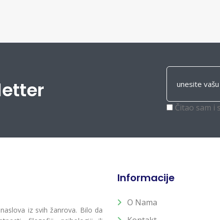
letter
Čitao sam i 
Informacije
O Nama
 naslova iz svih žanrova. Bilo da