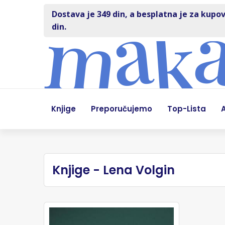
Dostava je 349 din, a besplatna je za kupov
din.
Knjige
Preporučujemo
Top-Lista
A
Knjige - Lena Volgin