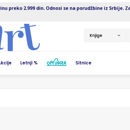
inu preko 2.999 din. Odnosi se na porudžbine iz Srbije. Z
Knjige
kcije
Letnji %
Sitnice