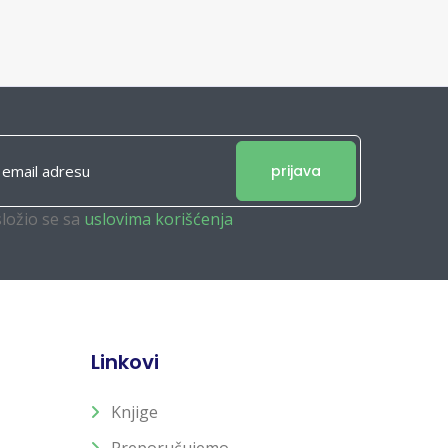
prijava
složio se sa
uslovima korišćenja
Linkovi
Knjige