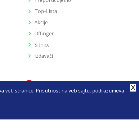
Preporučujemo
Top-Lista
Akcije
Offinger
Sitnice
Izdavači
stva veb stranice. Prisutnost na veb sajtu, podrazumeva
4
u slika i samih cena, ali ne možemo garantovati da su sve
enutku.