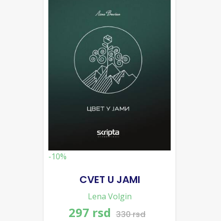
-10%
CVET U JAMI
Lena Volgin
297 rsd
330 rsd