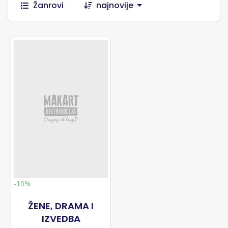
Žanrovi
najnovije
-10%
ŽENE, DRAMA I
IZVEDBA