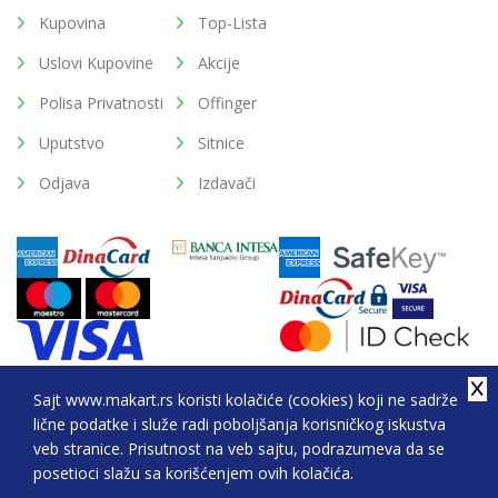
Kupovina
Top-Lista
Uslovi Kupovine
Akcije
Polisa Privatnosti
Offinger
Uputstvo
Sitnice
Odjava
Izdavači
Sajt www.makart.rs koristi kolačiće (cookies) koji ne sadrže
lične podatke i služe radi poboljšanja korisničkog iskustva
2026. All Rights Reserved © Makart.rs - MAKART DOO
veb stranice. Prisutnost na veb sajtu, podrazumeva da se
BEOGRAD (NOVI BEOGRAD), PIB: 105184104, MB:
posetioci slažu sa korišćenjem ovih kolačića.
20337524