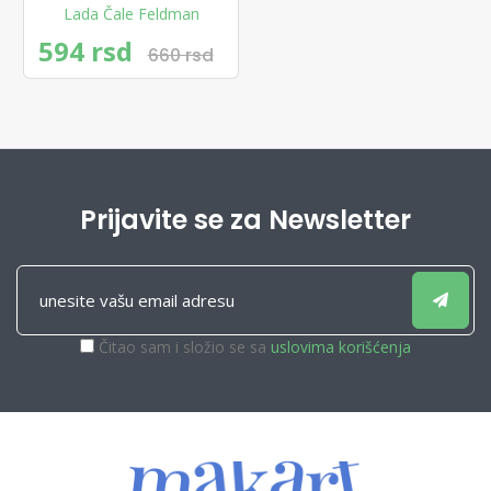
Lada Čale Feldman
594 rsd
660 rsd
Prijavite se za Newsletter
Čitao sam i složio se sa
uslovima korišćenja