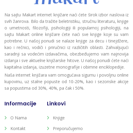
Na sajtu Makart internet knjižare naći ćete širok izbor naslova iz
svih žanrova. Bilo da tražite beletristiku, stručnu literaturu, knjige
o umetnosti, filozofiji, psihologiji ili popularnoj psihologiji, na
sajtu Makart online knjižare ćete naći sve knjige koje su vam
potrebne. U našoj ponudi se nalaze knjige za decu i tinejdžere,
kao i rečnici, vodiči i priručnici iz različitih oblasti. Zahvaljujući
saradnji sa vodećim izdavačima, obezbeđujemo vam najnovija
izdanja i sve aktuelne knjižarske hitove. U našoj ponudi ćete naći
kapitalna izdanja, izuzetne monografije i obimne enciklopedije.
Naša internet knjižara vam omogućava sigurnu i povoljnu online
kupovinu, uz stalne popuste od 10-20%, kao i sezonske akcije
sa popustima od 30%, 40%, pa čak i 50%.
Informacije
Linkovi
O Nama
Knjige
Kontakt
Preporučujemo