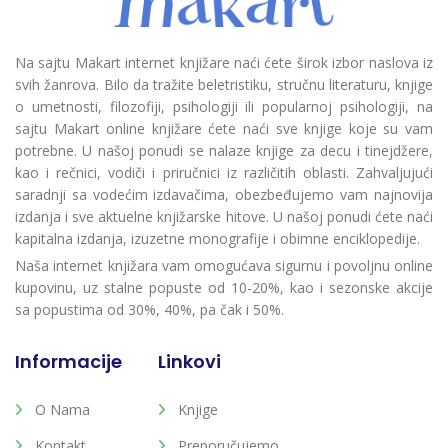
Na sajtu Makart internet knjižare naći ćete širok izbor naslova iz
svih žanrova. Bilo da tražite beletristiku, stručnu literaturu, knjige
o umetnosti, filozofiji, psihologiji ili popularnoj psihologiji, na
sajtu Makart online knjižare ćete naći sve knjige koje su vam
potrebne. U našoj ponudi se nalaze knjige za decu i tinejdžere,
kao i rečnici, vodiči i priručnici iz različitih oblasti. Zahvaljujući
saradnji sa vodećim izdavačima, obezbeđujemo vam najnovija
izdanja i sve aktuelne knjižarske hitove. U našoj ponudi ćete naći
kapitalna izdanja, izuzetne monografije i obimne enciklopedije.
Naša internet knjižara vam omogućava sigurnu i povoljnu online
kupovinu, uz stalne popuste od 10-20%, kao i sezonske akcije
sa popustima od 30%, 40%, pa čak i 50%.
Informacije
Linkovi
O Nama
Knjige
Kontakt
Preporučujemo