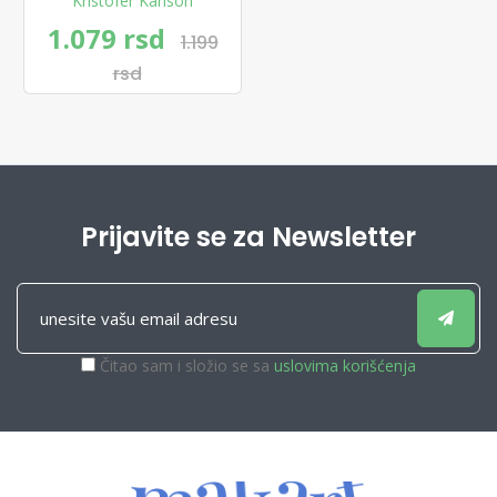
Kristofer Karlson
1.079 rsd
1.199
rsd
Prijavite se za Newsletter
Čitao sam i složio se sa
uslovima korišćenja