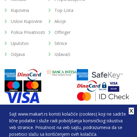
Kupovina
Top-Lista
Uslovi Kupovine
Akcije
Polisa Privatnosti
Offinger
Uputstvo
Sitnice
Odjava
Izdavači
Sajt www.makart.rs koristi kolačiće (cookies) koji ne sadrže
lične podatke i služe radi poboljšanja korisničkog iskustva
2026. All Rights Reserved © Makart.rs - MAKART DOO
veb stranice. Prisutnost na veb sajtu, podrazumeva da se
BEOGRAD (NOVI BEOGRAD), PIB: 105184104, MB:
posetioci slažu sa korišćenjem ovih kolačića.