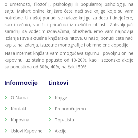
o umetnosti, filozofiji, psihologiji ili popularnoj psihologiji, na
sajtu Makart online knjižare ćete naći sve knjige koje su vam
potrebne. U našoj ponudi se nalaze knjige za decu i tinejdžere,
kao i rečnici, vodiči i priručnici iz različitih oblasti. Zahvaljujući
saradnji sa vodećim izdavačima, obezbeđujemo vam najnovija
izdanja i sve aktuelne knjižarske hitove. U našoj ponudi ćete naći
kapitalna izdanja, izuzetne monografije i obimne enciklopedije.
Naša internet knjižara vam omogućava sigurnu i povoljnu online
kupovinu, uz stalne popuste od 10-20%, kao i sezonske akcije
sa popustima od 30%, 40%, pa čak i 50%.
Informacije
Linkovi
O Nama
Knjige
Kontakt
Preporučujemo
Kupovina
Top-Lista
Uslovi Kupovine
Akcije