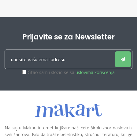
Prijavite se za Newsletter
Čitao sam i složio se sa
uslovima korišćenja
Na sajtu Makart internet knjižare naći ćete širok izbor naslova iz
svih žanrova. Bilo da tražite beletristiku, stručnu literaturu, knjige