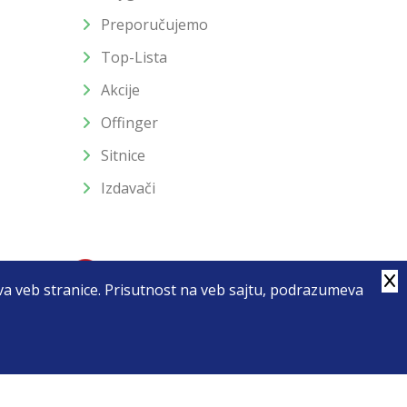
Preporučujemo
Top-Lista
Akcije
Offinger
Sitnice
Izdavači
stva veb stranice. Prisutnost na veb sajtu, podrazumeva
4
u slika i samih cena, ali ne možemo garantovati da su sve