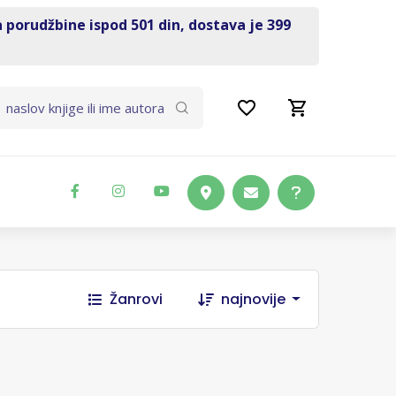
a porudžbine ispod 501 din, dostava je 399
Žanrovi
najnovije