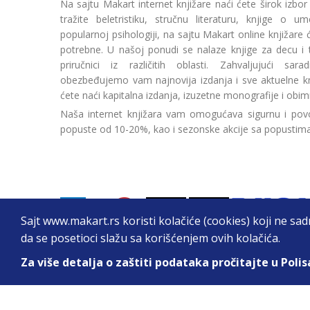
Na sajtu Makart internet knjižare naći ćete širok izbor
tražite beletristiku, stručnu literaturu, knjige o umetn
popularnoj psihologiji, na sajtu Makart online knjižare
potrebne. U našoj ponudi se nalaze knjige za decu i tin
priručnici iz različitih oblasti. Zahvaljujući sa
obezbeđujemo vam najnovija izdanja i sve aktuelne kn
ćete naći kapitalna izdanja, izuzetne monografije i obim
Naša internet knjižara vam omogućava sigurnu i povo
popuste od 10-20%, kao i sezonske akcije sa popustim
Sajt www.makart.rs koristi kolačiće (cookies) koji ne sa
da se posetioci slažu sa korišćenjem ovih kolačića.
Za više detalja o zaštiti podataka pročitajte u Polis
2026. All Rights Reserved © Makart.rs - MAKAR
Sve cene na ovom sajtu iskazane su u dinarima. PDV je urač