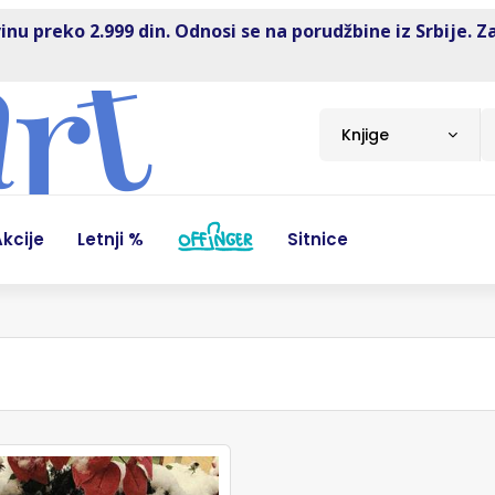
inu preko 2.999 din. Odnosi se na porudžbine iz Srbije. Z
Knjige
kcije
Letnji %
Sitnice