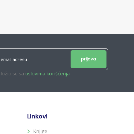
prijava
složio se sa
uslovima korišćenja
Linkovi
Knjige