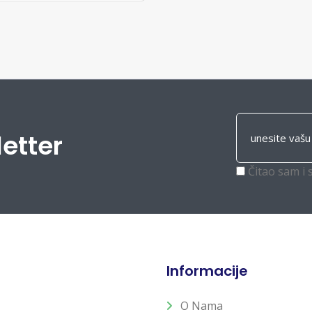
letter
Čitao sam i 
Informacije
O Nama