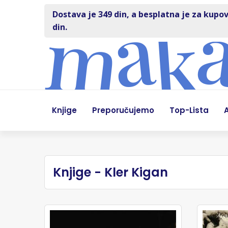
Dostava je 349 din, a besplatna je za kupov
din.
Knjige
Preporučujemo
Top-Lista
A
Knjige - Kler Kigan