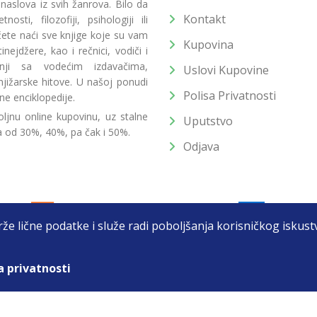
 naslova iz svih žanrova. Bilo da
Kontakt
osti, filozofiji, psihologiji ili
 ćete naći sve knjige koje su vam
Kupovina
ejdžere, kao i rečnici, vodiči i
radnji sa vodećim izdavačima,
Uslovi Kupovine
jižarske hitove. U našoj ponudi
Polisa Privatnosti
ne enciklopedije.
ljnu online kupovinu, uz stalne
Uputstvo
a od 30%, 40%, pa čak i 50%.
Odjava
drže lične podatke i služe radi poboljšanja korisničkog isku
a privatnosti
T DOO BEOGRAD (NOVI BEOGRAD), PIB: 105184104, MB: 2033752
unat u cenu. Nastojimo da budemo što precizniji u opisu proizvoda, prikaz