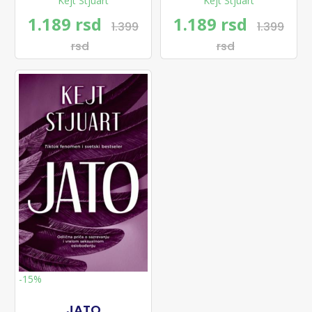
Kejt Stjuart
Kejt Stjuart
1.189 rsd
1.189 rsd
1.399
1.399
rsd
rsd
-15%
JATO