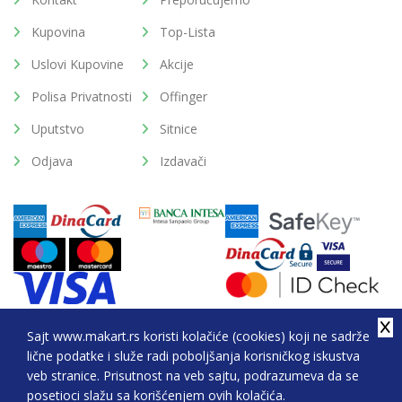
Kupovina
Top-Lista
Uslovi Kupovine
Akcije
Polisa Privatnosti
Offinger
Uputstvo
Sitnice
Odjava
Izdavači
Sajt www.makart.rs koristi kolačiće (cookies) koji ne sadrže
lične podatke i služe radi poboljšanja korisničkog iskustva
2026. All Rights Reserved © Makart.rs - MAKART DOO
veb stranice. Prisutnost na veb sajtu, podrazumeva da se
BEOGRAD (NOVI BEOGRAD), PIB: 105184104, MB:
posetioci slažu sa korišćenjem ovih kolačića.