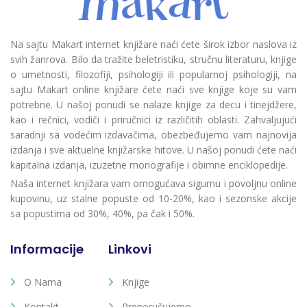
Na sajtu Makart internet knjižare naći ćete širok izbor naslova iz
svih žanrova. Bilo da tražite beletristiku, stručnu literaturu, knjige
o umetnosti, filozofiji, psihologiji ili popularnoj psihologiji, na
sajtu Makart online knjižare ćete naći sve knjige koje su vam
potrebne. U našoj ponudi se nalaze knjige za decu i tinejdžere,
kao i rečnici, vodiči i priručnici iz različitih oblasti. Zahvaljujući
saradnji sa vodećim izdavačima, obezbeđujemo vam najnovija
izdanja i sve aktuelne knjižarske hitove. U našoj ponudi ćete naći
kapitalna izdanja, izuzetne monografije i obimne enciklopedije.
Naša internet knjižara vam omogućava sigurnu i povoljnu online
kupovinu, uz stalne popuste od 10-20%, kao i sezonske akcije
sa popustima od 30%, 40%, pa čak i 50%.
Informacije
Linkovi
O Nama
Knjige
Kontakt
Preporučujemo