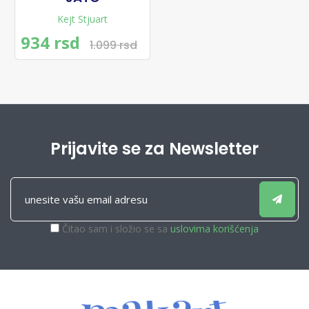
Kejt Stjuart
934 rsd
1.099 rsd
Prijavite se za Newsletter
Čitao sam i složio se sa
uslovima korišćenja