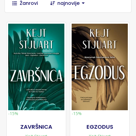
Žanrovi
najnovije
-15%
-15%
ZAVRŠNICA
EGZODUS