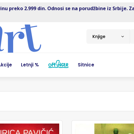
inu preko 2.999 din. Odnosi se na porudžbine iz Srbije. Z
Knjige
kcije
Letnji %
Sitnice