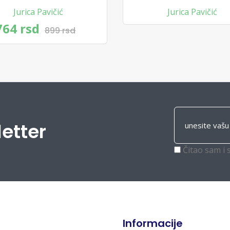
Jurica Pavičić
Jurica Pavičić
764 rsd
899 rsd
letter
Čitao sam i 
Informacije