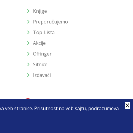
Knjige
Preporučujemo
Top-Lista
Akcije
Offinger
Sitnice
Izdavači
stva veb stranice. Prisutnost na veb sajtu, podrazumeva
4