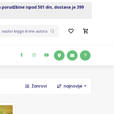
a porudžbine ispod 501 din, dostava je 399
Žanrovi
najnovije