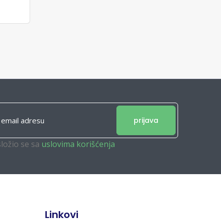
prijava
složio se sa
uslovima korišćenja
Linkovi