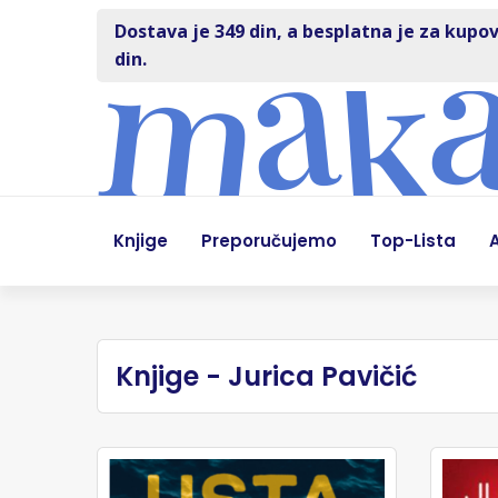
Dostava je 349 din, a besplatna je za kupov
din.
Knjige
Preporučujemo
Top-Lista
A
Knjige - Jurica Pavičić