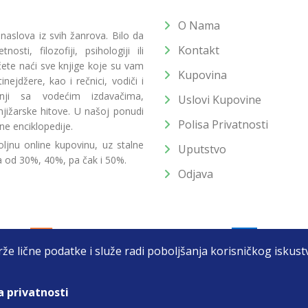
O Nama
 naslova iz svih žanrova. Bilo da
Kontakt
osti, filozofiji, psihologiji ili
 ćete naći sve knjige koje su vam
Kupovina
ejdžere, kao i rečnici, vodiči i
radnji sa vodećim izdavačima,
Uslovi Kupovine
jižarske hitove. U našoj ponudi
Polisa Privatnosti
ne enciklopedije.
ljnu online kupovinu, uz stalne
Uputstvo
a od 30%, 40%, pa čak i 50%.
Odjava
drže lične podatke i služe radi poboljšanja korisničkog isku
a privatnosti
T DOO BEOGRAD (NOVI BEOGRAD), PIB: 105184104, MB: 2033752