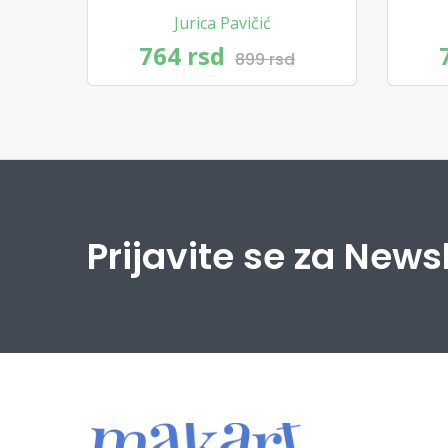
Jurica Pavičić
764 rsd
899 rsd
Prijavite se za News