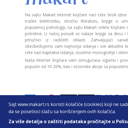
Na sajtu Makart internet knjižare naći ćete širok izbor
tražite beletristiku, stručnu literaturu, knjige o umetn
popularnoj psihologiji, na sajtu Makart online knjižare
potrebne. U našoj ponudi se nalaze knjige za decu i tin
priručnici iz različitih oblasti. Zahvaljujući sa
obezbeđujemo vam najnovija izdanja i sve aktuelne kn
ćete naći kapitalna izdanja, izuzetne monografije i obim
Naša internet knjižara vam omogućava sigurnu i povo
popuste od 10-20%, kao i sezonske akcije sa popustim
Sajt www.makart.rs koristi kolačiće (cookies) koji ne sa
da se posetioci slažu sa korišćenjem ovih kolačića.
Za više detalja o zaštiti podataka pročitajte u Polis
2026. All Rights Reserved © Makart.rs - MAKAR