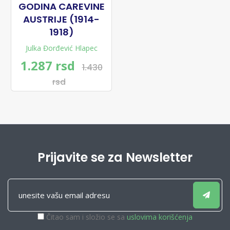
GODINA CAREVINE
AUSTRIJE (1914-
1918)
Julka Đorđević Hlapec
1.287 rsd
1.430
rsd
Prijavite se za Newsletter
Čitao sam i složio se sa
uslovima korišćenja