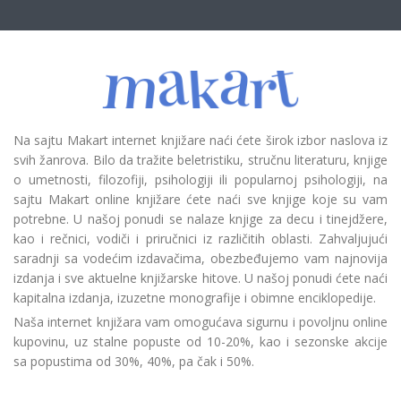
Na sajtu Makart internet knjižare naći ćete širok izbor naslova iz
svih žanrova. Bilo da tražite beletristiku, stručnu literaturu, knjige
o umetnosti, filozofiji, psihologiji ili popularnoj psihologiji, na
sajtu Makart online knjižare ćete naći sve knjige koje su vam
potrebne. U našoj ponudi se nalaze knjige za decu i tinejdžere,
kao i rečnici, vodiči i priručnici iz različitih oblasti. Zahvaljujući
saradnji sa vodećim izdavačima, obezbeđujemo vam najnovija
izdanja i sve aktuelne knjižarske hitove. U našoj ponudi ćete naći
kapitalna izdanja, izuzetne monografije i obimne enciklopedije.
Naša internet knjižara vam omogućava sigurnu i povoljnu online
kupovinu, uz stalne popuste od 10-20%, kao i sezonske akcije
sa popustima od 30%, 40%, pa čak i 50%.