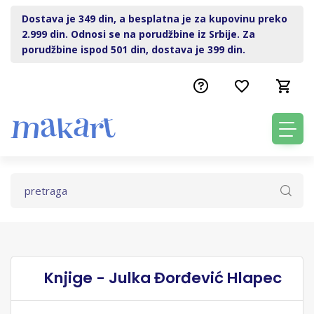
Dostava je 349 din, a besplatna je za kupovinu preko
2.999 din. Odnosi se na porudžbine iz Srbije. Za
porudžbine ispod 501 din, dostava je 399 din.
Knjige - Julka Đorđević Hlapec