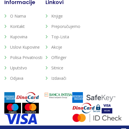
Informacije
Linkovi
O Nama
Knjige
Kontakt
Preporučujemo
Kupovina
Top-Lista
Uslovi Kupovine
Akcije
Polisa Privatnosti
Offinger
Uputstvo
Sitnice
Odjava
Izdavači