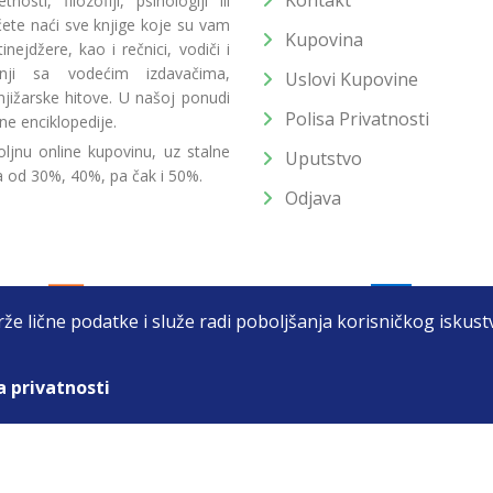
Kontakt
osti, filozofiji, psihologiji ili
 ćete naći sve knjige koje su vam
Kupovina
ejdžere, kao i rečnici, vodiči i
radnji sa vodećim izdavačima,
Uslovi Kupovine
jižarske hitove. U našoj ponudi
Polisa Privatnosti
ne enciklopedije.
ljnu online kupovinu, uz stalne
Uputstvo
a od 30%, 40%, pa čak i 50%.
Odjava
drže lične podatke i služe radi poboljšanja korisničkog isku
a privatnosti
T DOO BEOGRAD (NOVI BEOGRAD), PIB: 105184104, MB: 2033752
unat u cenu. Nastojimo da budemo što precizniji u opisu proizvoda, prikaz
 na sajtu su deo naše ponude i ne podrazumeva da su dostupni u svakom tr