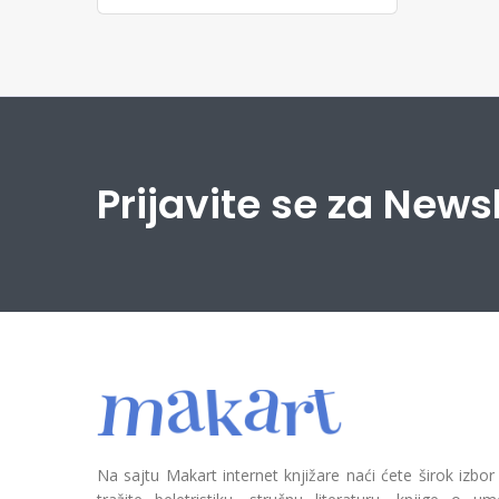
Prijavite se za News
Na sajtu Makart internet knjižare naći ćete širok izbor