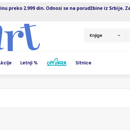
inu preko 2.999 din. Odnosi se na porudžbine iz Srbije. Z
Knjige
kcije
Letnji %
Sitnice