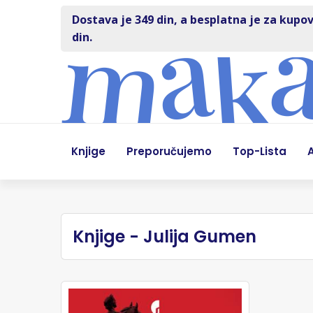
Dostava je 349 din, a besplatna je za kupov
din.
Knjige
Preporučujemo
Top-Lista
A
Knjige - Julija Gumen