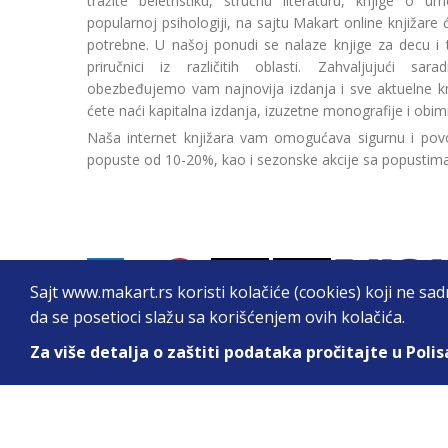
tražite beletristiku, stručnu literaturu, knjige o umetn
popularnoj psihologiji, na sajtu Makart online knjižare
potrebne. U našoj ponudi se nalaze knjige za decu i tin
priručnici iz različitih oblasti. Zahvaljujući sa
obezbeđujemo vam najnovija izdanja i sve aktuelne kn
ćete naći kapitalna izdanja, izuzetne monografije i obim
Naša internet knjižara vam omogućava sigurnu i povo
popuste od 10-20%, kao i sezonske akcije sa popustim
Sajt www.makart.rs koristi kolačiće (cookies) koji ne sa
da se posetioci slažu sa korišćenjem ovih kolačića.
Za više detalja o zaštiti podataka pročitajte u Polis
2026. All Rights Reserved © Makart.rs - MAKAR
Sve cene na ovom sajtu iskazane su u dinarima. PDV je urač
informacije kompletne i bez grešaka. Svi artikli prikazani