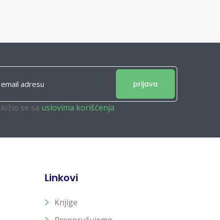
prijava
složio se sa
uslovima korišćenja
Linkovi
Knjige