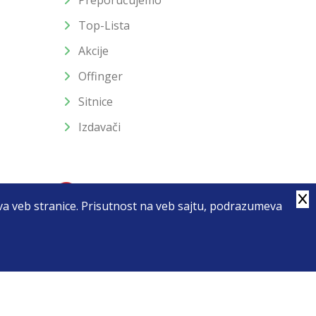
Preporučujemo
Top-Lista
Akcije
Offinger
Sitnice
Izdavači
stva veb stranice. Prisutnost na veb sajtu, podrazumeva
4
u slika i samih cena, ali ne možemo garantovati da su sve
enutku.