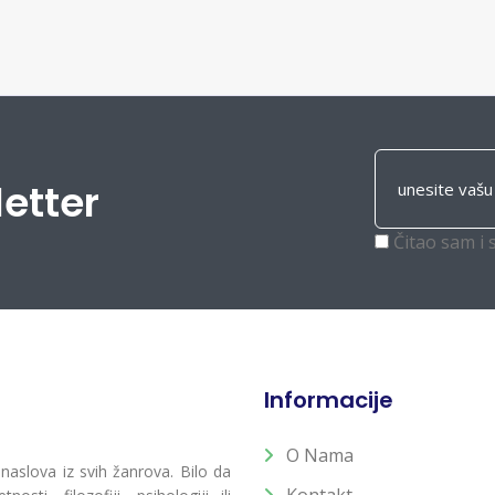
letter
Čitao sam i 
Informacije
O Nama
 naslova iz svih žanrova. Bilo da