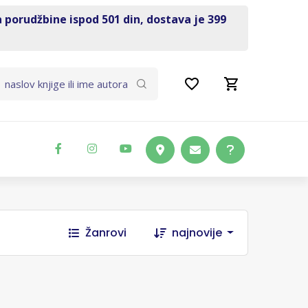
a porudžbine ispod 501 din, dostava je 399
Žanrovi
najnovije