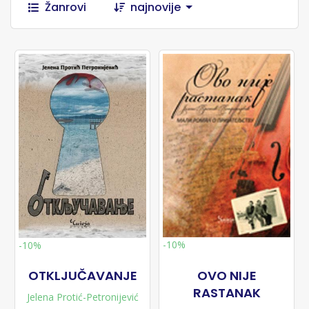
Žanrovi
najnovije
-10%
-10%
OTKLJUČAVANJE
OVO NIJE
RASTANAK
Jelena Protić-Petronijević