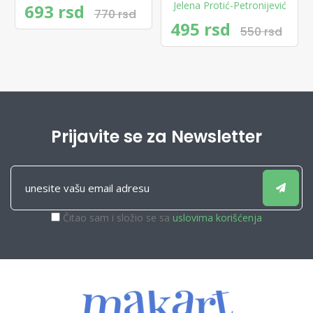
Jelena Protić-Petronijević
693 rsd
770 rsd
495 rsd
550 rsd
Prijavite se za Newsletter
Čitao sam i složio se sa
uslovima korišćenja