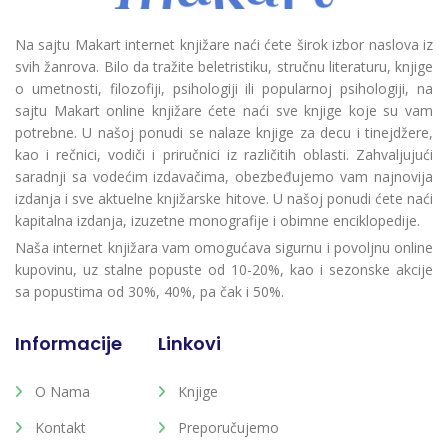
Na sajtu Makart internet knjižare naći ćete širok izbor naslova iz
svih žanrova. Bilo da tražite beletristiku, stručnu literaturu, knjige
o umetnosti, filozofiji, psihologiji ili popularnoj psihologiji, na
sajtu Makart online knjižare ćete naći sve knjige koje su vam
potrebne. U našoj ponudi se nalaze knjige za decu i tinejdžere,
kao i rečnici, vodiči i priručnici iz različitih oblasti. Zahvaljujući
saradnji sa vodećim izdavačima, obezbeđujemo vam najnovija
izdanja i sve aktuelne knjižarske hitove. U našoj ponudi ćete naći
kapitalna izdanja, izuzetne monografije i obimne enciklopedije.
Naša internet knjižara vam omogućava sigurnu i povoljnu online
kupovinu, uz stalne popuste od 10-20%, kao i sezonske akcije
sa popustima od 30%, 40%, pa čak i 50%.
Informacije
Linkovi
O Nama
Knjige
Kontakt
Preporučujemo