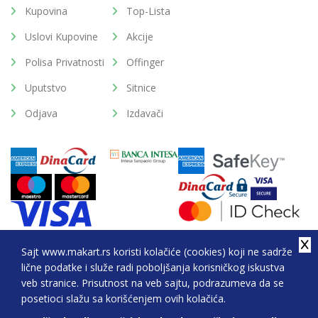
Kupovina
Top-Lista
Uslovi Kupovine
Akcije
Polisa Privatnosti
Offinger
Uputstvo
Sitnice
Odjava
Izdavači
Sajt www.makart.rs koristi kolačiće (cookies) koji ne sadrže
lične podatke i služe radi poboljšanja korisničkog iskustva
2026. All Rights Reserved © Makart.rs - MAKART DOO
veb stranice. Prisutnost na veb sajtu, podrazumeva da se
BEOGRAD (NOVI BEOGRAD), PIB: 105184104, MB:
posetioci slažu sa korišćenjem ovih kolačića.
20337524