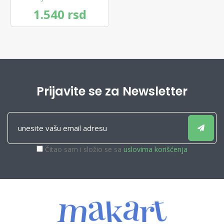
1.540 rsd
Prijavite se za Newsletter
Čitao sam i složio se sa
uslovima korišćenja