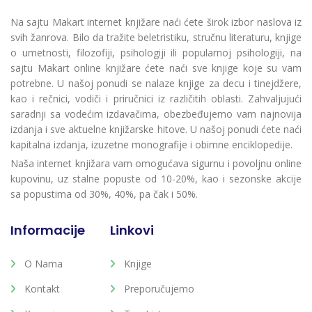
Na sajtu Makart internet knjižare naći ćete širok izbor naslova iz
svih žanrova. Bilo da tražite beletristiku, stručnu literaturu, knjige
o umetnosti, filozofiji, psihologiji ili popularnoj psihologiji, na
sajtu Makart online knjižare ćete naći sve knjige koje su vam
potrebne. U našoj ponudi se nalaze knjige za decu i tinejdžere,
kao i rečnici, vodiči i priručnici iz različitih oblasti. Zahvaljujući
saradnji sa vodećim izdavačima, obezbeđujemo vam najnovija
izdanja i sve aktuelne knjižarske hitove. U našoj ponudi ćete naći
kapitalna izdanja, izuzetne monografije i obimne enciklopedije.
Naša internet knjižara vam omogućava sigurnu i povoljnu online
kupovinu, uz stalne popuste od 10-20%, kao i sezonske akcije
sa popustima od 30%, 40%, pa čak i 50%.
Informacije
Linkovi
O Nama
Knjige
Kontakt
Preporučujemo