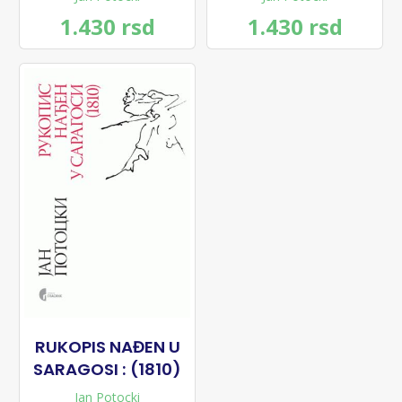
1.430 rsd
1.430 rsd
RUKOPIS NAĐEN U
SARAGOSI : (1810)
Jan Potocki