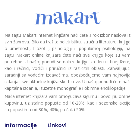
Na sajtu Makart internet knjižare naći ćete širok izbor naslova iz
svih žanrova. Bilo da tražite beletristiku, stručnu literaturu, knjige
o umetnosti, filozofiji, psihologiji ili popularnoj psihologiji, na
sajtu Makart online knjižare ćete naći sve knjige koje su vam
potrebne. U našoj ponudi se nalaze knjige za decu i tinejdžere,
kao i rečnici, vodiči i priručnici iz različitih oblasti. Zahvaljujući
saradnji sa vodećim izdavačima, obezbeđujemo vam najnovija
izdanja i sve aktuelne knjižarske hitove. U našoj ponudi ćete naći
kapitalna izdanja, izuzetne monografije i obimne enciklopedije.
Naša internet knjižara vam omogućava sigurnu i povoljnu online
kupovinu, uz stalne popuste od 10-20%, kao i sezonske akcije
sa popustima od 30%, 40%, pa čak i 50%.
Informacije
Linkovi