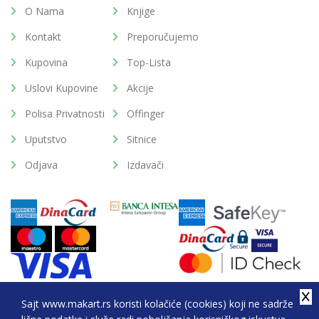
O Nama
Knjige
Kontakt
Preporučujemo
Kupovina
Top-Lista
Uslovi Kupovine
Akcije
Polisa Privatnosti
Offinger
Uputstvo
Sitnice
Odjava
Izdavači
Sajt www.makart.rs koristi kolačiće (cookies) koji ne sadrže