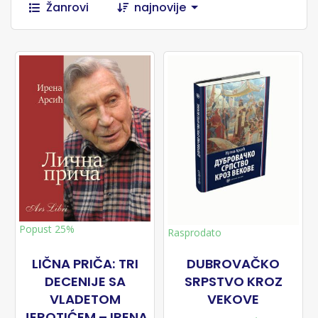
Žanrovi
najnovije
Popust 25%
Rasprodato
LIČNA PRIČA: TRI
DUBROVAČKO
DECENIJE SA
SRPSTVO KROZ
VLADETOM
VEKOVE
JEROTIĆEM – IRENA