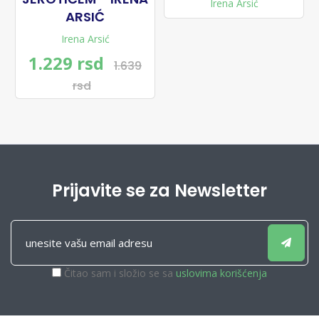
Irena Arsić
ARSIĆ
Irena Arsić
1.229 rsd
1.639
rsd
Prijavite se za Newsletter
Čitao sam i složio se sa
uslovima korišćenja