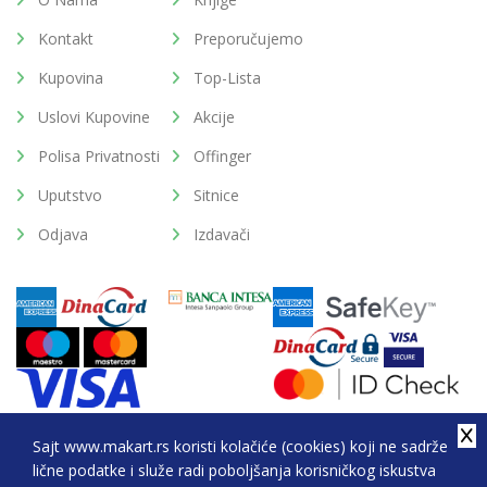
Kontakt
Preporučujemo
Kupovina
Top-Lista
Uslovi Kupovine
Akcije
Polisa Privatnosti
Offinger
Uputstvo
Sitnice
Odjava
Izdavači
Sajt www.makart.rs koristi kolačiće (cookies) koji ne sadrže
lične podatke i služe radi poboljšanja korisničkog iskustva
2026. All Rights Reserved © Makart.rs - MAKART DOO