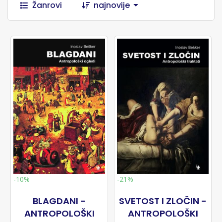
Žanrovi
najnovije
-10%
-21%
BLAGDANI -
SVETOST I ZLOČIN -
ANTROPOLOŠKI
ANTROPOLOŠKI