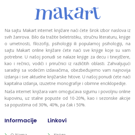
Na sajtu Makart internet knjižare naći ćete širok izbor naslova iz
svih žanrova. Bilo da tražite beletristiku, stručnu literaturu, knjige
o umetnosti, filozofiji, psihologiji ili popularnoj psihologiji, na
sajtu Makart online knjižare ćete naći sve knjige koje su vam
potrebne. U našoj ponudi se nalaze knjige za decu i tinejdžere,
kao i rečnici, vodiči i priručnici iz različitih oblasti. Zahvaljujući
saradnji sa vodećim izdavačima, obezbeđujemo vam najnovija
izdanja i sve aktuelne knjižarske hitove. U našoj ponudi ćete naći
kapitalna izdanja, izuzetne monografije i obimne enciklopedije.
Naša internet knjižara vam omogućava sigurnu i povoljnu online
kupovinu, uz stalne popuste od 10-20%, kao i sezonske akcije
sa popustima od 30%, 40%, pa čak i 50%.
Informacije
Linkovi
O Nama
Knjige