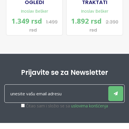
OGLEDI
TRAKTATI
Inoslav Bešker
Inoslav Bešker
1.349 rsd
1.892 rsd
1.499
2.390
rsd
rsd
Prijavite se za Newsletter
Čitao sam i složio se sa
uslovima korišćenja