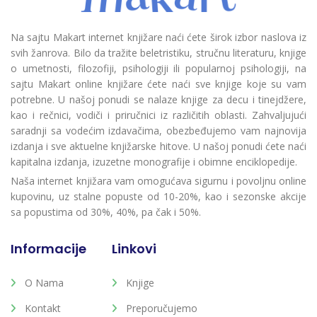
Na sajtu Makart internet knjižare naći ćete širok izbor naslova iz
svih žanrova. Bilo da tražite beletristiku, stručnu literaturu, knjige
o umetnosti, filozofiji, psihologiji ili popularnoj psihologiji, na
sajtu Makart online knjižare ćete naći sve knjige koje su vam
potrebne. U našoj ponudi se nalaze knjige za decu i tinejdžere,
kao i rečnici, vodiči i priručnici iz različitih oblasti. Zahvaljujući
saradnji sa vodećim izdavačima, obezbeđujemo vam najnovija
izdanja i sve aktuelne knjižarske hitove. U našoj ponudi ćete naći
kapitalna izdanja, izuzetne monografije i obimne enciklopedije.
Naša internet knjižara vam omogućava sigurnu i povoljnu online
kupovinu, uz stalne popuste od 10-20%, kao i sezonske akcije
sa popustima od 30%, 40%, pa čak i 50%.
Informacije
Linkovi
O Nama
Knjige
Kontakt
Preporučujemo