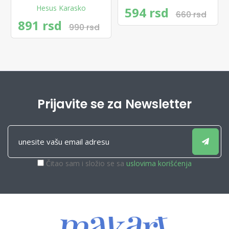
Hesus Karasko
594 rsd
660 rsd
891 rsd
990 rsd
Prijavite se za Newsletter
Čitao sam i složio se sa
uslovima korišćenja