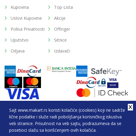
Kupovina
Top-Lista
Uslovi Kupovine
Akcije
Polisa Privatnosti
Offinger
Uputstvo
Sitnice
Odjava
Izdavači
Sajt www.makart.rs koristi kolačiće (cookies) koji ne sadrže
lične podatke i služe radi poboljšanja korisničkog iskustva
2026. All Rights Reserved © Makart.rs - MAKART DOO
veb stranice. Prisutnost na veb sajtu, podrazumeva da se
BEOGRAD (NOVI BEOGRAD), PIB: 105184104, MB:
posetioci slažu sa korišćenjem ovih kolačića.
20337524