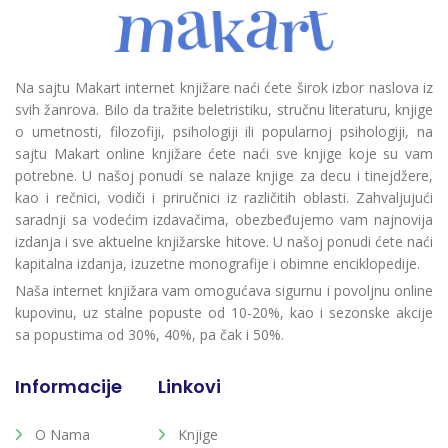
Na sajtu Makart internet knjižare naći ćete širok izbor naslova iz
svih žanrova. Bilo da tražite beletristiku, stručnu literaturu, knjige
o umetnosti, filozofiji, psihologiji ili popularnoj psihologiji, na
sajtu Makart online knjižare ćete naći sve knjige koje su vam
potrebne. U našoj ponudi se nalaze knjige za decu i tinejdžere,
kao i rečnici, vodiči i priručnici iz različitih oblasti. Zahvaljujući
saradnji sa vodećim izdavačima, obezbeđujemo vam najnovija
izdanja i sve aktuelne knjižarske hitove. U našoj ponudi ćete naći
kapitalna izdanja, izuzetne monografije i obimne enciklopedije.
Naša internet knjižara vam omogućava sigurnu i povoljnu online
kupovinu, uz stalne popuste od 10-20%, kao i sezonske akcije
sa popustima od 30%, 40%, pa čak i 50%.
Informacije
Linkovi
O Nama
Knjige