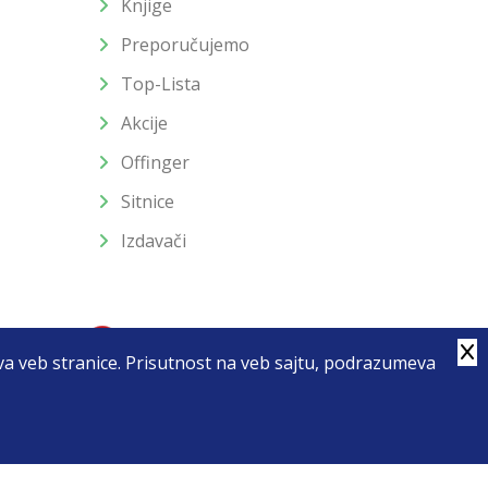
Knjige
Preporučujemo
Top-Lista
Akcije
Offinger
Sitnice
Izdavači
stva veb stranice. Prisutnost na veb sajtu, podrazumeva
4
u slika i samih cena, ali ne možemo garantovati da su sve