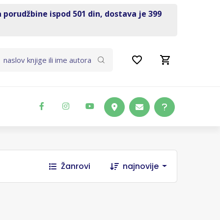
a porudžbine ispod 501 din, dostava je 399
Žanrovi
najnovije