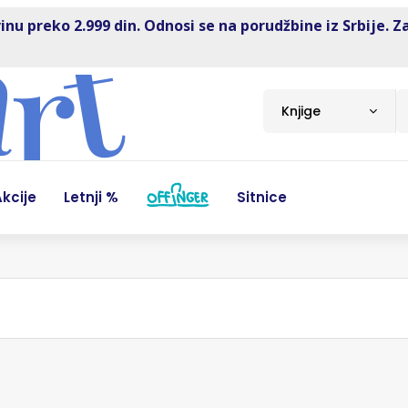
inu preko 2.999 din. Odnosi se na porudžbine iz Srbije. Z
Knjige
kcije
Letnji %
Sitnice