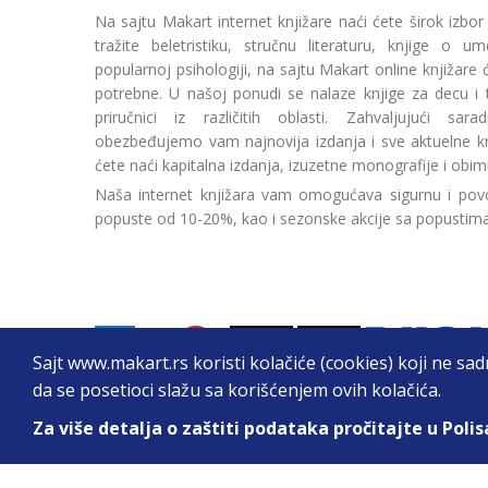
Na sajtu Makart internet knjižare naći ćete širok izbor
tražite beletristiku, stručnu literaturu, knjige o umetn
popularnoj psihologiji, na sajtu Makart online knjižare
potrebne. U našoj ponudi se nalaze knjige za decu i tin
priručnici iz različitih oblasti. Zahvaljujući sa
obezbeđujemo vam najnovija izdanja i sve aktuelne kn
ćete naći kapitalna izdanja, izuzetne monografije i obim
Naša internet knjižara vam omogućava sigurnu i povo
popuste od 10-20%, kao i sezonske akcije sa popustim
Sajt www.makart.rs koristi kolačiće (cookies) koji ne sa
da se posetioci slažu sa korišćenjem ovih kolačića.
Za više detalja o zaštiti podataka pročitajte u Polis
2026. All Rights Reserved © Makart.rs - MAKAR
Sve cene na ovom sajtu iskazane su u dinarima. PDV je urač