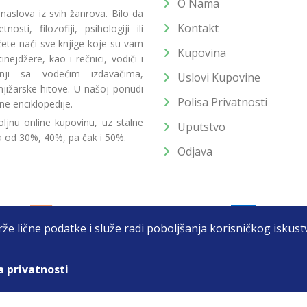
O Nama
 naslova iz svih žanrova. Bilo da
Kontakt
osti, filozofiji, psihologiji ili
 ćete naći sve knjige koje su vam
Kupovina
ejdžere, kao i rečnici, vodiči i
radnji sa vodećim izdavačima,
Uslovi Kupovine
jižarske hitove. U našoj ponudi
Polisa Privatnosti
ne enciklopedije.
ljnu online kupovinu, uz stalne
Uputstvo
a od 30%, 40%, pa čak i 50%.
Odjava
drže lične podatke i služe radi poboljšanja korisničkog isku
a privatnosti
T DOO BEOGRAD (NOVI BEOGRAD), PIB: 105184104, MB: 2033752
unat u cenu. Nastojimo da budemo što precizniji u opisu proizvoda, prikaz