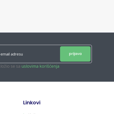
prijava
složio se sa
uslovima korišćenja
Linkovi