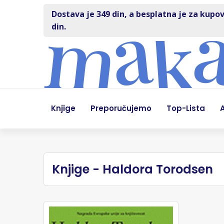
Dostava je 349 din, a besplatna je za kupov
din.
Knjige
Preporučujemo
Top-Lista
A
Knjige - Haldora Torodsen