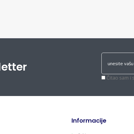
letter
Čitao sam i 
Informacije