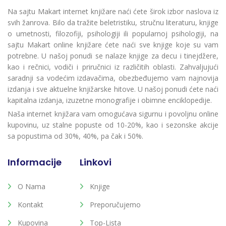
Na sajtu Makart internet knjižare naći ćete širok izbor naslova iz
svih žanrova. Bilo da tražite beletristiku, stručnu literaturu, knjige
o umetnosti, filozofiji, psihologiji ili popularnoj psihologiji, na
sajtu Makart online knjižare ćete naći sve knjige koje su vam
potrebne. U našoj ponudi se nalaze knjige za decu i tinejdžere,
kao i rečnici, vodiči i priručnici iz različitih oblasti. Zahvaljujući
saradnji sa vodećim izdavačima, obezbeđujemo vam najnovija
izdanja i sve aktuelne knjižarske hitove. U našoj ponudi ćete naći
kapitalna izdanja, izuzetne monografije i obimne enciklopedije.
Naša internet knjižara vam omogućava sigurnu i povoljnu online
kupovinu, uz stalne popuste od 10-20%, kao i sezonske akcije
sa popustima od 30%, 40%, pa čak i 50%.
Informacije
Linkovi
O Nama
Knjige
Kontakt
Preporučujemo
Kupovina
Top-Lista