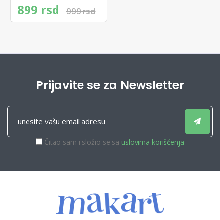
Kovačević
899 rsd
999 rsd
Prijavite se za Newsletter
Čitao sam i složio se sa
uslovima korišćenja