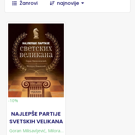
Žanrovi
najnovije
-10%
NAJLEPŠE PARTIJE
SVETSKIH VELIKANA
Goran Milisavljević
,
Milorad