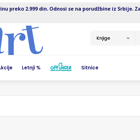
inu preko 2.999 din. Odnosi se na porudžbine iz Srbije. Z
Knjige
kcije
Letnji %
Sitnice