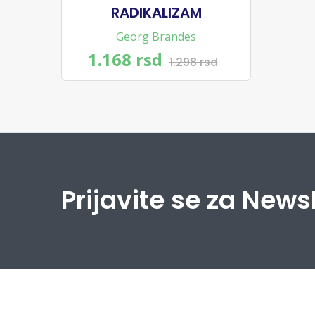
RADIKALIZAM
Georg Brandes
1.168 rsd
1.298 rsd
Prijavite se za News