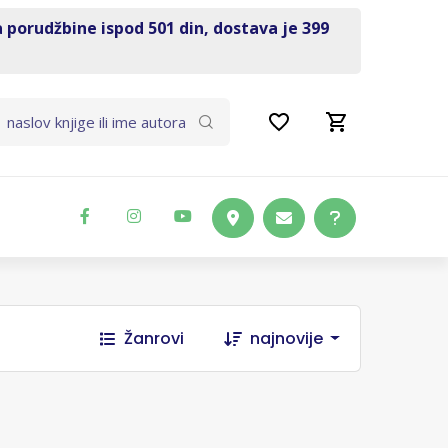
a porudžbine ispod 501 din, dostava je 399
Žanrovi
najnovije