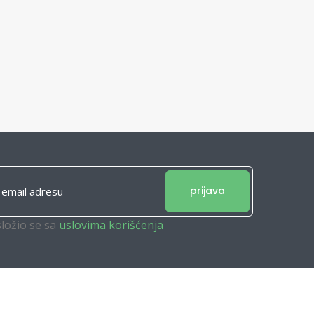
prijava
složio se sa
uslovima korišćenja