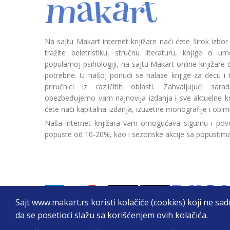
Na sajtu Makart internet knjižare naći ćete širok izbor
tražite beletristiku, stručnu literaturu, knjige o umetn
popularnoj psihologiji, na sajtu Makart online knjižare
potrebne. U našoj ponudi se nalaze knjige za decu i tin
priručnici iz različitih oblasti. Zahvaljujući sa
obezbeđujemo vam najnovija izdanja i sve aktuelne kn
ćete naći kapitalna izdanja, izuzetne monografije i obim
Naša internet knjižara vam omogućava sigurnu i povo
popuste od 10-20%, kao i sezonske akcije sa popustim
Sajt www.makart.rs koristi kolačiće (cookies) koji ne sa
da se posetioci slažu sa korišćenjem ovih kolačića.