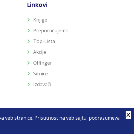
Linkovi
Knjige
Preporučujemo
Top-Lista
Akcije
Offinger
Sitnice
Izdavači
stva veb stranice. Prisutnost na veb sajtu, podrazumeva