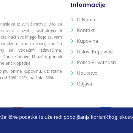
Informacije
O Nama
 naslova iz svih žanrova. Bilo da
Kontakt
osti, filozofiji, psihologiji ili
 ćete naći sve knjige koje su vam
Kupovina
ejdžere, kao i rečnici, vodiči i
radnji sa vodećim izdavačima,
Uslovi Kupovine
jižarske hitove. U našoj ponudi
Polisa Privatnosti
ne enciklopedije.
ljnu online kupovinu, uz stalne
Uputstvo
a od 30%, 40%, pa čak i 50%.
Odjava
drže lične podatke i služe radi poboljšanja korisničkog isku