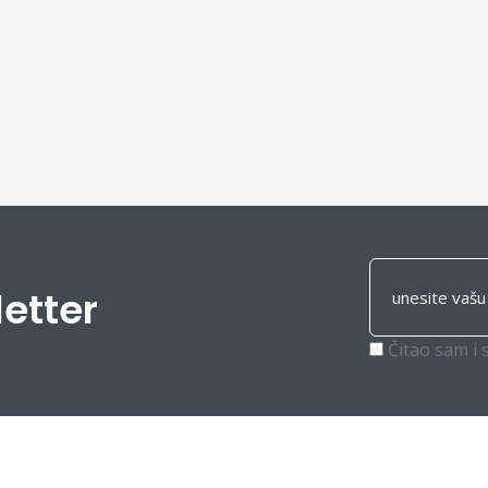
letter
Čitao sam i 