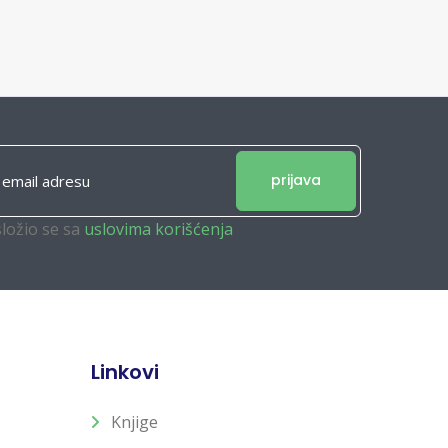
prijava
složio se sa
uslovima korišćenja
Linkovi
Knjige