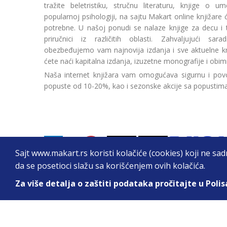
tražite beletristiku, stručnu literaturu, knjige o umetn
popularnoj psihologiji, na sajtu Makart online knjižare
potrebne. U našoj ponudi se nalaze knjige za decu i tin
priručnici iz različitih oblasti. Zahvaljujući sa
obezbeđujemo vam najnovija izdanja i sve aktuelne kn
ćete naći kapitalna izdanja, izuzetne monografije i obim
Naša internet knjižara vam omogućava sigurnu i povo
popuste od 10-20%, kao i sezonske akcije sa popustim
Sajt www.makart.rs koristi kolačiće (cookies) koji ne sa
da se posetioci slažu sa korišćenjem ovih kolačića.
Za više detalja o zaštiti podataka pročitajte u Polis
2026. All Rights Reserved © Makart.rs - MAKAR
Sve cene na ovom sajtu iskazane su u dinarima. PDV je urač
informacije kompletne i bez grešaka. Svi artikli prikazani