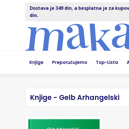
Dostava je 349 din, a besplatna je za kupov
din.
Knjige
Preporučujemo
Top-Lista
A
Knjige - Gelb Arhangelski