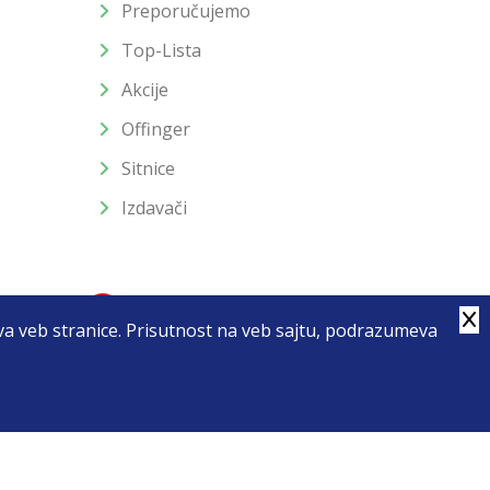
Preporučujemo
Top-Lista
Akcije
Offinger
Sitnice
Izdavači
stva veb stranice. Prisutnost na veb sajtu, podrazumeva
4
u slika i samih cena, ali ne možemo garantovati da su sve
enutku.