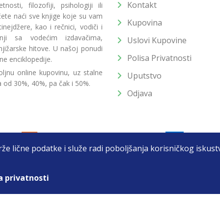
Kontakt
osti, filozofiji, psihologiji ili
 ćete naći sve knjige koje su vam
Kupovina
ejdžere, kao i rečnici, vodiči i
radnji sa vodećim izdavačima,
Uslovi Kupovine
jižarske hitove. U našoj ponudi
Polisa Privatnosti
ne enciklopedije.
ljnu online kupovinu, uz stalne
Uputstvo
a od 30%, 40%, pa čak i 50%.
Odjava
drže lične podatke i služe radi poboljšanja korisničkog isku
a privatnosti
T DOO BEOGRAD (NOVI BEOGRAD), PIB: 105184104, MB: 2033752
unat u cenu. Nastojimo da budemo što precizniji u opisu proizvoda, prikaz
 na sajtu su deo naše ponude i ne podrazumeva da su dostupni u svakom tr