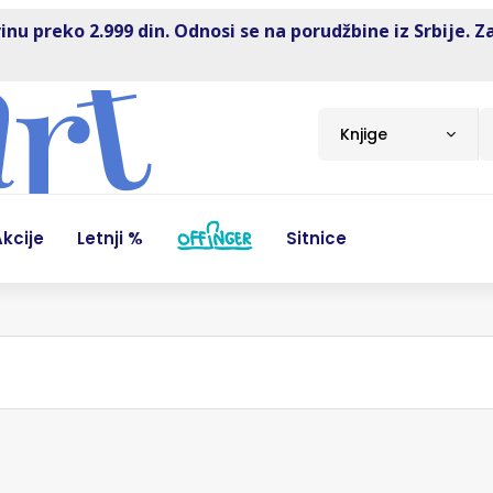
inu preko 2.999 din. Odnosi se na porudžbine iz Srbije. Z
Knjige
kcije
Letnji %
Sitnice