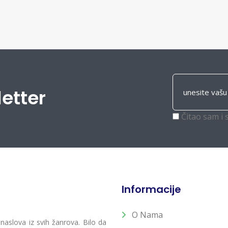
letter
Čitao sam i 
Informacije
O Nama
 naslova iz svih žanrova. Bilo da