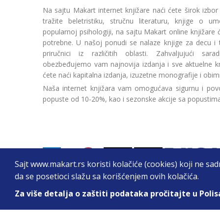
Na sajtu Makart internet knjižare naći ćete širok izbor
tražite beletristiku, stručnu literaturu, knjige o umetn
popularnoj psihologiji, na sajtu Makart online knjižare
potrebne. U našoj ponudi se nalaze knjige za decu i tin
priručnici iz različitih oblasti. Zahvaljujući sa
obezbeđujemo vam najnovija izdanja i sve aktuelne kn
ćete naći kapitalna izdanja, izuzetne monografije i obim
Naša internet knjižara vam omogućava sigurnu i povo
popuste od 10-20%, kao i sezonske akcije sa popustim
Sajt www.makart.rs koristi kolačiće (cookies) koji ne sa
da se posetioci slažu sa korišćenjem ovih kolačića.
Za više detalja o zaštiti podataka pročitajte u Polis
2026. All Rights Reserved © Makart.rs - MAKAR
Sve cene na ovom sajtu iskazane su u dinarima. PDV je urač