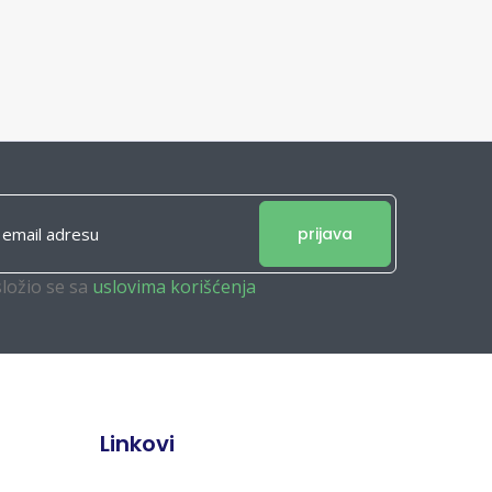
prijava
složio se sa
uslovima korišćenja
Linkovi