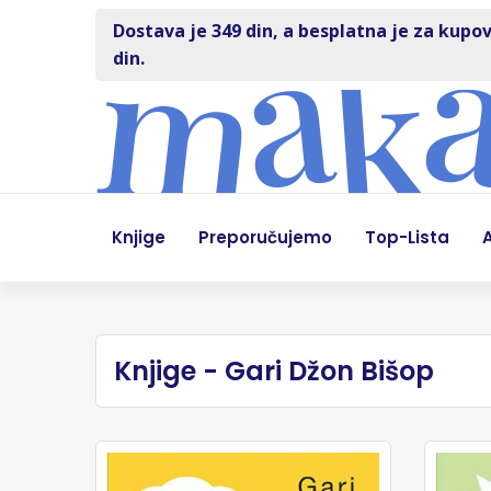
Dostava je 349 din, a besplatna je za kupov
din.
Knjige
Preporučujemo
Top-Lista
A
Knjige - Gari Džon Bišop