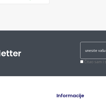
letter
Čitao sam i 
Informacije