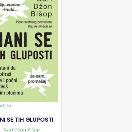
odato
I SE TIH GLUPOSTI
Gari Džon Bišop