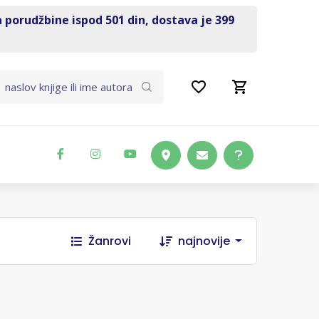
a porudžbine ispod 501 din, dostava je 399
Žanrovi
najnovije