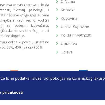
O Nama
 naslova iz svih žanrova. Bilo da
Kontakt
osti, filozofiji, psihologiji ili
 ćete naći sve knjige koje su vam
Kupovina
ejdžere, kao i rečnici, vodiči i
radnji sa vodećim izdavačima,
Uslovi Kupovine
jižarske hitove. U našoj ponudi
Polisa Privatnosti
ne enciklopedije.
ljnu online kupovinu, uz stalne
Uputstvo
a od 30%, 40%, pa čak i 50%.
Odjava
drže lične podatke i služe radi poboljšanja korisničkog isku
a privatnosti
T DOO BEOGRAD (NOVI BEOGRAD), PIB: 105184104, MB: 2033752
unat u cenu. Nastojimo da budemo što precizniji u opisu proizvoda, prikaz