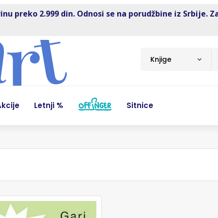
inu preko 2.999 din. Odnosi se na porudžbine iz Srbije. Z
Knjige
kcije
Letnji %
Sitnice