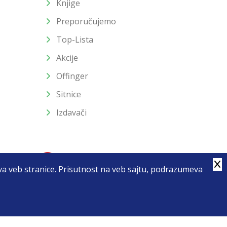
Knjige
Preporučujemo
Top-Lista
Akcije
Offinger
Sitnice
Izdavači
stva veb stranice. Prisutnost na veb sajtu, podrazumeva
4
u slika i samih cena, ali ne možemo garantovati da su sve