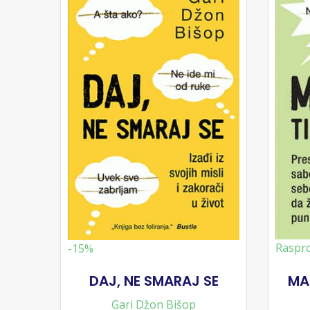
Raspr
-15%
DAJ, NE SMARAJ SE
MAN
Gari Džon Bišop