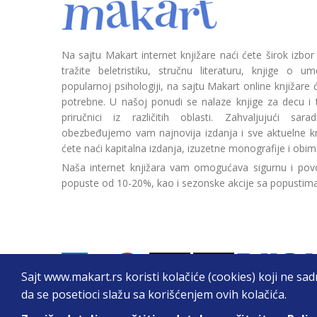
Na sajtu Makart internet knjižare naći ćete širok izbor
tražite beletristiku, stručnu literaturu, knjige o umetn
popularnoj psihologiji, na sajtu Makart online knjižare
potrebne. U našoj ponudi se nalaze knjige za decu i tin
priručnici iz različitih oblasti. Zahvaljujući sa
obezbeđujemo vam najnovija izdanja i sve aktuelne kn
ćete naći kapitalna izdanja, izuzetne monografije i obim
Naša internet knjižara vam omogućava sigurnu i povo
popuste od 10-20%, kao i sezonske akcije sa popustim
Sajt www.makart.rs koristi kolačiće (cookies) koji ne sa
da se posetioci slažu sa korišćenjem ovih kolačića.