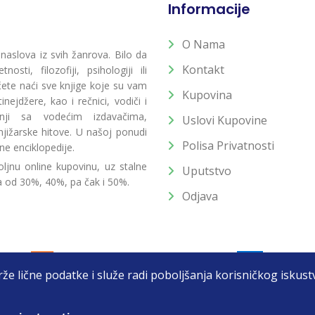
Informacije
O Nama
 naslova iz svih žanrova. Bilo da
Kontakt
osti, filozofiji, psihologiji ili
 ćete naći sve knjige koje su vam
Kupovina
ejdžere, kao i rečnici, vodiči i
radnji sa vodećim izdavačima,
Uslovi Kupovine
jižarske hitove. U našoj ponudi
Polisa Privatnosti
ne enciklopedije.
ljnu online kupovinu, uz stalne
Uputstvo
a od 30%, 40%, pa čak i 50%.
Odjava
drže lične podatke i služe radi poboljšanja korisničkog isku