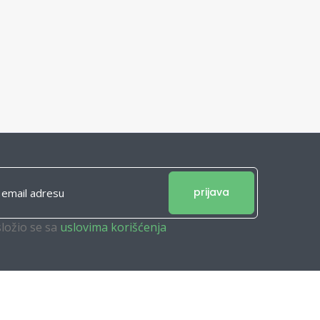
prijava
složio se sa
uslovima korišćenja