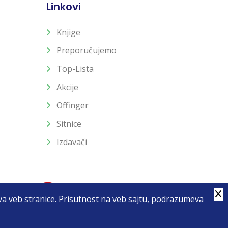
Linkovi
Knjige
Preporučujemo
Top-Lista
Akcije
Offinger
Sitnice
Izdavači
stva veb stranice. Prisutnost na veb sajtu, podrazumeva