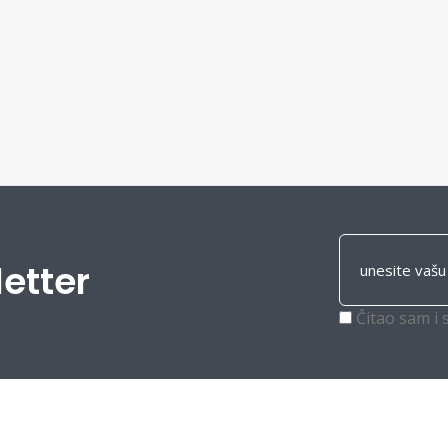
letter
Čitao sam i 