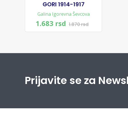
GORI 1914-1917
Galina Igorevna Ševcova
1.683 rsd
1.870 rsd
Prijavite se za News