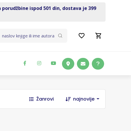
a porudžbine ispod 501 din, dostava je 399
Žanrovi
najnovije