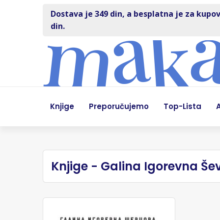
Dostava je 349 din, a besplatna je za kupov
din.
Knjige
Preporučujemo
Top-Lista
A
Knjige - Galina Igorevna Š