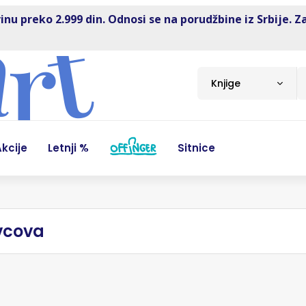
inu preko 2.999 din. Odnosi se na porudžbine iz Srbije. Z
Knjige
kcije
Letnji %
Sitnice
evcova