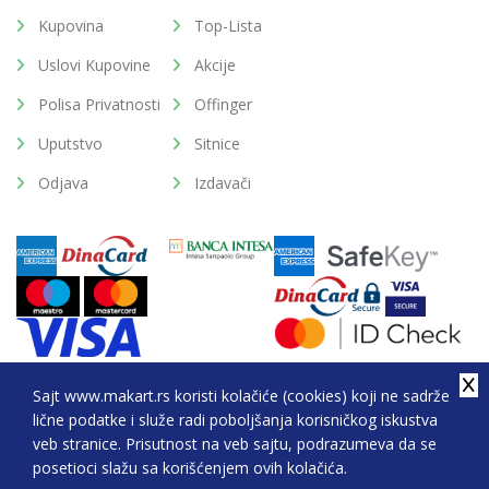
Kupovina
Top-Lista
Uslovi Kupovine
Akcije
Polisa Privatnosti
Offinger
Uputstvo
Sitnice
Odjava
Izdavači
Sajt www.makart.rs koristi kolačiće (cookies) koji ne sadrže
lične podatke i služe radi poboljšanja korisničkog iskustva
2026. All Rights Reserved © Makart.rs - MAKART DOO
veb stranice. Prisutnost na veb sajtu, podrazumeva da se
BEOGRAD (NOVI BEOGRAD), PIB: 105184104, MB:
posetioci slažu sa korišćenjem ovih kolačića.
20337524