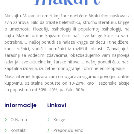
Na sajtu Makart internet knjižare naći ćete širok izbor naslova iz
svih žanrova. Bilo da tražite beletristiku, stručnu literaturu, knjige
o umetnosti, filozofiji, psihologiji ili popularnoj psihologiji, na
sajtu Makart online knjižare ćete naći sve knjige koje su vam
potrebne. U našoj ponudi se nalaze knjige za decu i tinejdžere,
kao i rečnici, vodiči i priručnici iz različitih oblasti. Zahvaljujući
saradnji sa vodećim izdavačima, obezbeđujemo vam najnovija
izdanja i sve aktuelne knjižarske hitove. U našoj ponudi ćete naći
kapitalna izdanja, izuzetne monografije i obimne enciklopedije.
Naša internet knjižara vam omogućava sigurnu i povoljnu online
kupovinu, uz stalne popuste od 10-20%, kao i sezonske akcije
sa popustima od 30%, 40%, pa čak i 50%.
Informacije
Linkovi
O Nama
Knjige
Kontakt
Preporučujemo