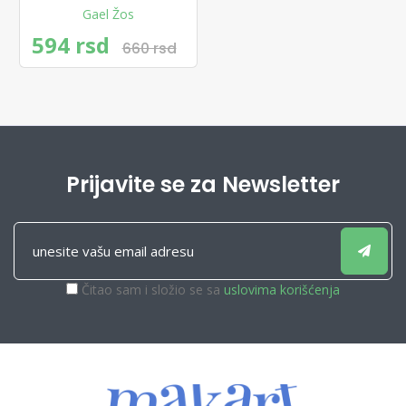
Gael Žos
594 rsd
660 rsd
Prijavite se za Newsletter
Čitao sam i složio se sa
uslovima korišćenja