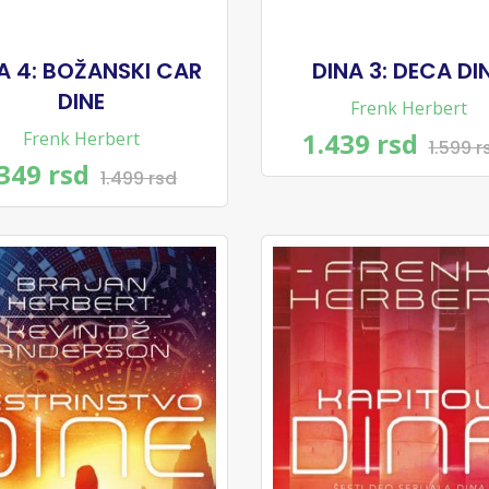
A 4: BOŽANSKI CAR
DINA 3: DECA DI
DINE
Frenk Herbert
1.439 rsd
Frenk Herbert
1.599 r
349 rsd
1.499 rsd