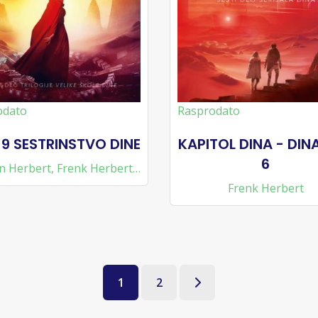
odato
Rasprodato
 9 SESTRINSTVO DINE
KAPITOL DINA - DIN
6
n Herbert
,
Frenk Herbert
,
Kevin Džej Anderson
Frenk Herbert
1
2