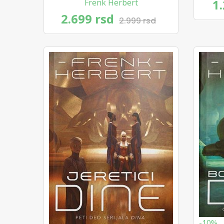
1
Frenk Herbert
2.699 rsd
2.999 rsd
-10%