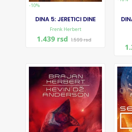
-10%
DINA 5: JERETICI DINE
DIN
Frenk Herbert
1.439 rsd
1.599 rsd
1.