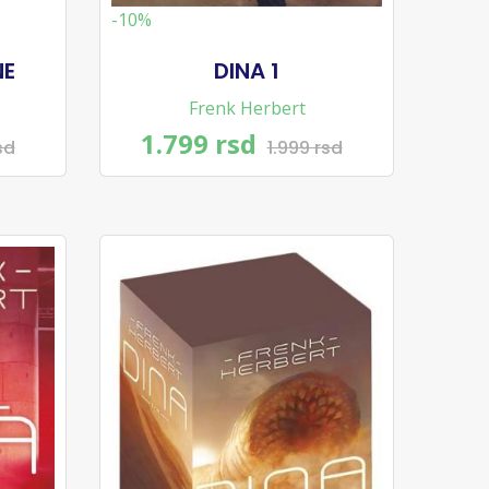
-10%
NE
DINA 1
Frenk Herbert
1.799 rsd
sd
1.999 rsd