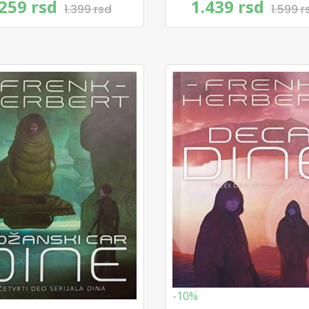
Kevin Džej Anderso
.259 rsd
1.439 rsd
1.399 rsd
1.599 r
-10%