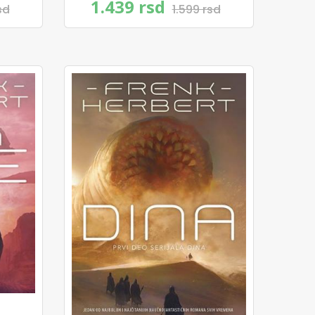
n
1.439 rsd
sd
1.599 rsd