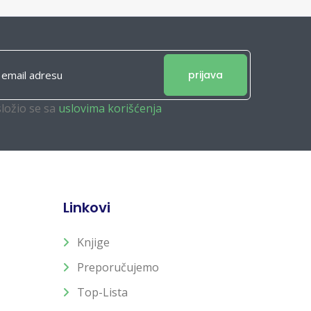
prijava
složio se sa
uslovima korišćenja
Linkovi
Knjige
Preporučujemo
Top-Lista