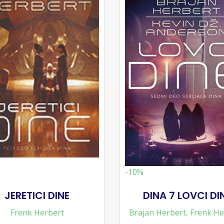
-10%
JERETICI DINE
DINA 7 LOVCI DI
Frenk Herbert
Brajan Herbert
,
Frenk He