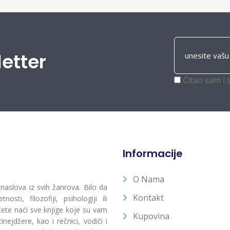
letter
Čitao sam i 
Informacije
O Nama
 naslova iz svih žanrova. Bilo da
Kontakt
osti, filozofiji, psihologiji ili
 ćete naći sve knjige koje su vam
Kupovina
ejdžere, kao i rečnici, vodiči i