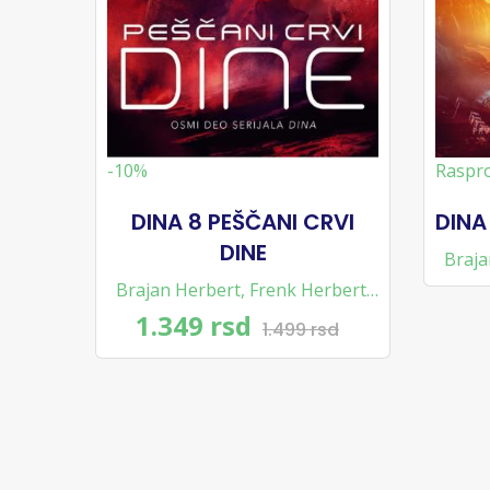
-10%
Raspr
DINA 8 PEŠČANI CRVI
DINA
DINE
Braja
Brajan Herbert
,
Frenk Herbert
,
Kevin Džej Anderson
1.349 rsd
1.499 rsd