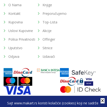
O Nama
Knjige
Kontakt
Preporučujemo
Kupovina
Top-Lista
Uslovi Kupovine
Akcije
Polisa Privatnosti
Offinger
Uputstvo
Sitnice
Odjava
Izdavači
Sajt www.makart.rs koristi kolačiće (cookies) koji ne sadrže