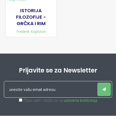
ISTORIJA
FILOZOFIJE -
GRČKA I RIM
Frederik Koplston
Prijavite se za Newsletter
Čitao sam i složio se sa
uslovima korišćenja