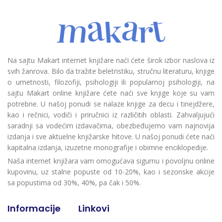
Na sajtu Makart internet knjižare naći ćete širok izbor naslova iz
svih žanrova. Bilo da tražite beletristiku, stručnu literaturu, knjige
o umetnosti, filozofiji, psihologiji ili popularnoj psihologiji, na
sajtu Makart online knjižare ćete naći sve knjige koje su vam
potrebne. U našoj ponudi se nalaze knjige za decu i tinejdžere,
kao i rečnici, vodiči i priručnici iz različitih oblasti. Zahvaljujući
saradnji sa vodećim izdavačima, obezbeđujemo vam najnovija
izdanja i sve aktuelne knjižarske hitove. U našoj ponudi ćete naći
kapitalna izdanja, izuzetne monografije i obimne enciklopedije.
Naša internet knjižara vam omogućava sigurnu i povoljnu online
kupovinu, uz stalne popuste od 10-20%, kao i sezonske akcije
sa popustima od 30%, 40%, pa čak i 50%.
Informacije
Linkovi