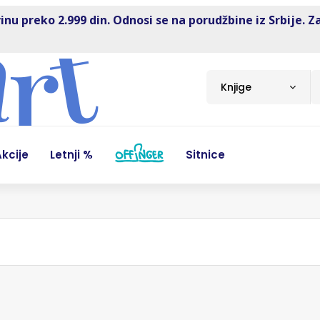
inu preko 2.999 din. Odnosi se na porudžbine iz Srbije. Z
Knjige
kcije
Letnji %
Sitnice