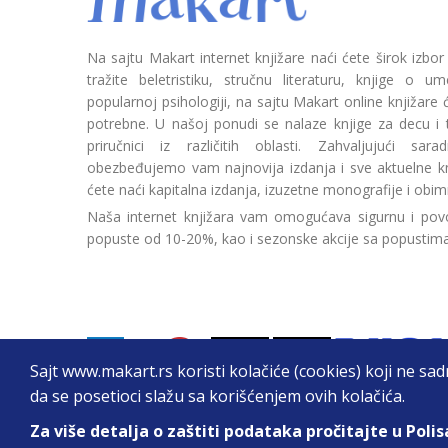
Na sajtu Makart internet knjižare naći ćete širok izbor
tražite beletristiku, stručnu literaturu, knjige o umetn
popularnoj psihologiji, na sajtu Makart online knjižare
potrebne. U našoj ponudi se nalaze knjige za decu i tin
priručnici iz različitih oblasti. Zahvaljujući sa
obezbeđujemo vam najnovija izdanja i sve aktuelne kn
ćete naći kapitalna izdanja, izuzetne monografije i obim
Naša internet knjižara vam omogućava sigurnu i povo
popuste od 10-20%, kao i sezonske akcije sa popustim
Sajt www.makart.rs koristi kolačiće (cookies) koji ne sa
da se posetioci slažu sa korišćenjem ovih kolačića.
Za više detalja o zaštiti podataka pročitajte u Polis