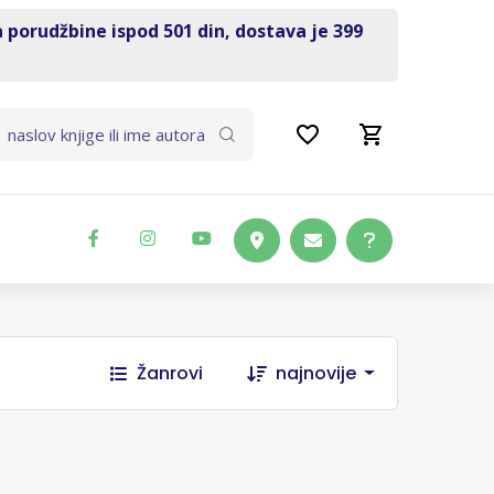
a porudžbine ispod 501 din, dostava je 399
Žanrovi
najnovije