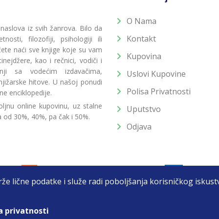
O Nama
 naslova iz svih žanrova. Bilo da
Kontakt
osti, filozofiji, psihologiji ili
 ćete naći sve knjige koje su vam
Kupovina
ejdžere, kao i rečnici, vodiči i
radnji sa vodećim izdavačima,
Uslovi Kupovine
jižarske hitove. U našoj ponudi
Polisa Privatnosti
ne enciklopedije.
ljnu online kupovinu, uz stalne
Uputstvo
a od 30%, 40%, pa čak i 50%.
Odjava
drže lične podatke i služe radi poboljšanja korisničkog isku
a privatnosti