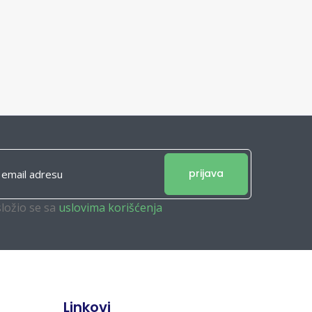
prijava
složio se sa
uslovima korišćenja
Linkovi