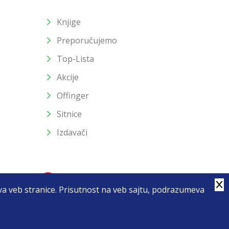
Knjige
Preporučujemo
Top-Lista
Akcije
Offinger
Sitnice
Izdavači
stva veb stranice. Prisutnost na veb sajtu, podrazumeva