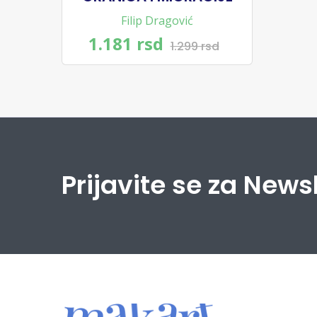
Filip Dragović
1.181 rsd
1.299 rsd
Prijavite se za News