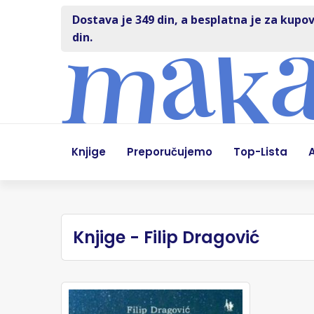
Dostava je 349 din, a besplatna je za kupov
din.
Knjige
Preporučujemo
Top-Lista
A
Knjige - Filip Dragović