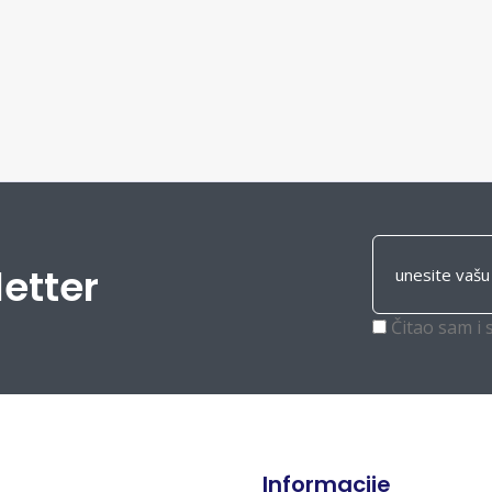
letter
Čitao sam i 
Informacije