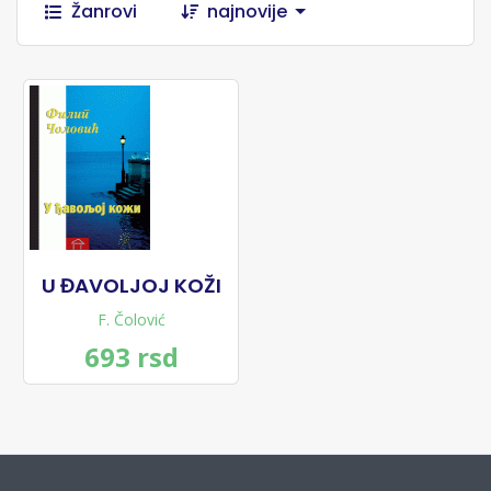
Žanrovi
najnovije
U ĐAVOLJOJ KOŽI
F. Čolović
693 rsd