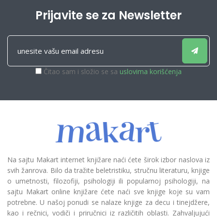
Prijavite se za Newsletter
Čitao sam i složio se sa
uslovima korišćenja
Na sajtu Makart internet knjižare naći ćete širok izbor naslova iz
svih žanrova. Bilo da tražite beletristiku, stručnu literaturu, knjige
o umetnosti, filozofiji, psihologiji ili popularnoj psihologiji, na
sajtu Makart online knjižare ćete naći sve knjige koje su vam
potrebne. U našoj ponudi se nalaze knjige za decu i tinejdžere,
kao i rečnici, vodiči i priručnici iz različitih oblasti. Zahvaljujući