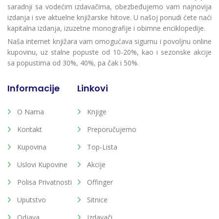
saradnji sa vodećim izdavačima, obezbeđujemo vam najnovija
izdanja i sve aktuelne knjižarske hitove. U našoj ponudi ćete naći
kapitalna izdanja, izuzetne monografije i obimne enciklopedije.
Naša internet knjižara vam omogućava sigurnu i povoljnu online
kupovinu, uz stalne popuste od 10-20%, kao i sezonske akcije
sa popustima od 30%, 40%, pa čak i 50%.
Informacije
Linkovi
O Nama
Knjige
Kontakt
Preporučujemo
Kupovina
Top-Lista
Uslovi Kupovine
Akcije
Polisa Privatnosti
Offinger
Uputstvo
Sitnice
Odjava
Izdavači