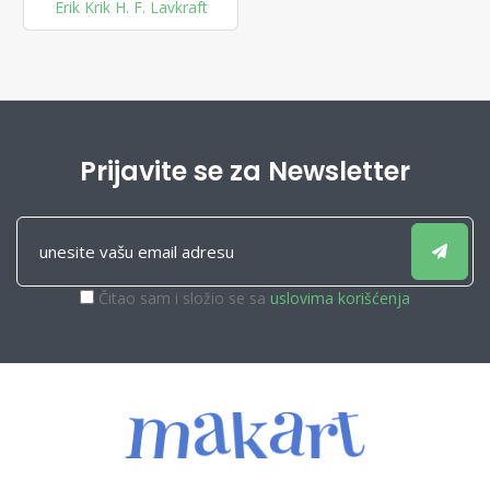
Erik Krik H. F. Lavkraft
Prijavite se za Newsletter
Čitao sam i složio se sa
uslovima korišćenja