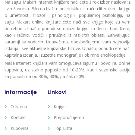
Na sajtu Makart internet knjižare naći ćete širok izbor naslova iz
svih žanrova. Bilo da tražite beletristiku, stručnu literaturu, knjige
o umetnosti, filozofiji, psihologiji ili popularnoj psihologiji, na
sajtu Makart online knjižare ćete naći sve knjige koje su vam
potrebne. U našoj ponudi se nalaze knjige za decu i tinejdžere,
kao i rečnici, vodiči i priručnici iz različitih oblasti. Zahvaljujući
saradnji sa vodećim izdavačima, obezbeđujemo vam najnovija
izdanja i sve aktuelne knjižarske hitove. U našoj ponudi ćete naći
kapitalna izdanja, izuzetne monografije i obimne enciklopedije.
Naša internet knjižara vam omogućava sigurnu i povoljnu online
kupovinu, uz stalne popuste od 10-20%, kao i sezonske akcije
sa popustima od 30%, 40%, pa čak i 50%.
Informacije
Linkovi
O Nama
Knjige
Kontakt
Preporučujemo
Kupovina
Top-Lista