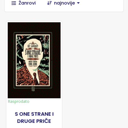
Žanrovi
najnovije
Rasprodato
S ONE STRANE I
DRUGE PRIČE