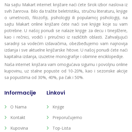
Na sajtu Makart internet knjižare naći ćete širok izbor naslova iz
svih žanrova. Bilo da tražite beletristiku, stručnu literaturu, knjige
o umetnosti, filozofiji, psihologiji ili popularnoj psihologiji, na
sajtu Makart online knjižare ćete naći sve knjige koje su vam
potrebne. U našoj ponudi se nalaze knjige za decu i tinejdžere,
kao i rečnici, vodiči i priručnici iz različitih oblasti. Zahvaljujući
saradnji sa vodećim izdavačima, obezbeđujemo vam najnovija
izdanja i sve aktuelne knjižarske hitove. U našoj ponudi ćete naći
kapitalna izdanja, izuzetne monografije i obimne enciklopedije.
Naša internet knjižara vam omogućava sigurnu i povoljnu online
kupovinu, uz stalne popuste od 10-20%, kao i sezonske akcije
sa popustima od 30%, 40%, pa čak i 50%.
Informacije
Linkovi
O Nama
Knjige
Kontakt
Preporučujemo
Kupovina
Top-Lista