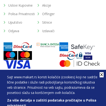
Uslovi Kupovine
Akcije
Polisa Privatnosti
Offinger
Uputstvo
Sitnice
Odjava
Izdavači
Sajt www.makart.rs koristi kolačiće (cookies) koji ne sadrže
lične podatke i služe radi poboljšanja korisničkog iskustva
2026. All Rights Reserved © Makart.rs - MAKART DOO
veb stranice. Prisutnost na veb sajtu, podrazumeva da se
BEOGRAD (NOVI BEOGRAD), PIB: 105184104, MB:
posetioci slažu sa korišćenjem ovih kolačića.
20337524
Za više detalja o zaštiti podataka pročitajte u Polisa
Sve cene na ovom sajtu iskazane su u dinarima. PDV je uračunat u cenu.
privatnosti