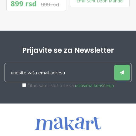
Emili Sent Džon Mandel
899 rsd
999 rsd
Prijavite se za Newsletter
Čitao sam i složio se sa
uslovima korišćenja