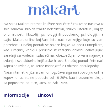
Na sajtu Makart internet knjižare naći ćete širok izbor naslova iz
svih žanrova. Bilo da tražite beletristiku, stručnu literaturu, knjige
o umetnosti, filozofiji, psihologiji ili popularnoj psihologiji, na
sajtu Makart online knjižare ćete naći sve knjige koje su vam
potrebne. U našoj ponudi se nalaze knjige za decu i tinejdžere,
kao i rečnici, vodiči i priručnici iz različitih oblasti. Zahvaljujući
saradnji sa vodećim izdavačima, obezbeđujemo vam najnovija
izdanja i sve aktuelne knjižarske hitove. U našoj ponudi ćete naći
kapitalna izdanja, izuzetne monografije i obimne enciklopedije.
Naša internet knjižara vam omogućava sigurnu i povoljnu online
kupovinu, uz stalne popuste od 10-20%, kao i sezonske akcije
sa popustima od 30%, 40%, pa čak i 50%.
Informacije
Linkovi
O Nama
Knjige