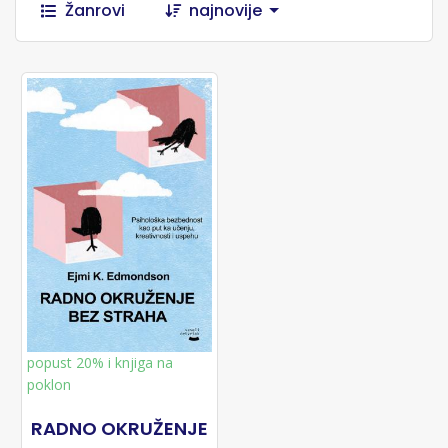
Žanrovi
najnovije
popust 20% i knjiga na
poklon
RADNO OKRUŽENJE