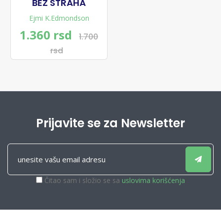
BEZ STRAHA
Ejmi K.Edmondson
1.360 rsd
1.700
rsd
Prijavite se za Newsletter
Čitao sam i složio se sa
uslovima korišćenja