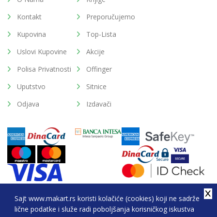
Kontakt
Preporučujemo
Kupovina
Top-Lista
Uslovi Kupovine
Akcije
Polisa Privatnosti
Offinger
Uputstvo
Sitnice
Odjava
Izdavači
Sajt www.makart.rs koristi kolačiće (cookies) koji ne sadrže
lične podatke i služe radi poboljšanja korisničkog iskustva
2026. All Rights Reserved © Makart.rs - MAKART DOO